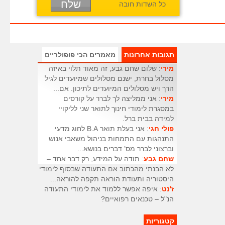
כל השדות חובה
תגובות אחרונות
מאמרים הכי פופולריים
מירי
: שלום שחם גבע, זה מאוד תלוי באיזה
מסלול בחרת, ישנם מסלולים שמיועדים לגיל
הרך ויש מסלולים המיועדים לתיכון. אם...
מירי
: אני ממליצה לך לברר על קורסים
במסגרת לימודי חינוך לתואר שני לליקויי
למידה בבית ברל.
פולי חגי
: אני בעלת תואר B.A לחוג מדעי
התנהגות עם התמחות בניהול משאבי אנוש
וברצוני לברר מס’ דברים בנושא...
שחם גבע
: תודה על המידע, רק דבר אחד –
לא הבנתי מהכתוב אם התעודה שבסוף לימודי
היסטוריה ותעודת הוראה תקפה להוראה...
ז'נט
: איפה אפשר ללמוד את לימודי התעודה
הנ"ל – טכנאים רפואיים?
קטגוריות