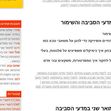
סטה העברית הפקולטה לחקלאות
,
האוניברסיטה העברית
,
קלאות
,
פקולטה לחקלאות רחובות
|
להגיב
דעי הסביבה והשימור
תגובות אחרונו
מירי
: שלום שחם 
שימור
בחרת, ישנם מסלו
המיועדים לתיכון.
יים והפיזיקה כדי להגן על משאבי טבע כמו
מירי
: אני ממליצ
חינוך לתואר שני 
חון איך כימיקלים משפיעים על פלנטות, בעלי
פולי חגי
התמחות בניהול מ
ל לחקור איך טמפרטורות, משקעים ובני אדם
בנושא...
שחם גבע
: תודה
מהכתוב אם התעו
בה
,
לימודי מדעי הטבע והחיים
,
לימודי מדעי הסביבה והשימור
,
הוראה תקפה להו
ימודי מדעני סביבה ושימור
,
לימודי תואר בחקלאות
,
לימודי תואר
ז'נט
: איפה אפשר
בה
,
לימודי תואר שני במדעי הסביבה ושימור ומדעי הקרקע
|
טכנאים רפואיים
ן גוריון בנגב
,
אוניברסיטת חיפה
,
האוניברסיטה העברית
,
מכון
קטגוריות
CCNA לימודי הכשרת אנשי
EMF לימודי איזון שדה אלקטרו-מגנטי
ואר שני במדעי הסביבה
Smart פסיכומטרי