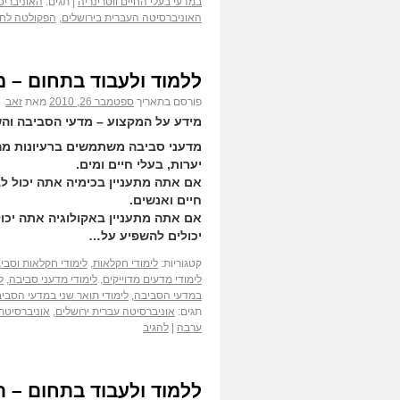
במדעי בעלי החיים ווטרינריה
|
תגים:
האוניברי
האוניברסיטה העברית בירושלים
,
הפקולטה לח
ללמוד ולעבוד בתחום – מ
פורסם בתאריך
ספטמבר 26, 2010
מאת
זאב
מידע על המקצוע – מדעי הסביבה וה
מדעני סביבה משתמשים ברעיונות מהח
יערות, בעלי חיים ומים.
אם אתה מתעניין בכימיה אתה יכול לב
חיים ואנשים.
אם אתה מתעניין באקולוגיה אתה יכו
יכולים להשפיע על…
קטגוריות:
לימודי חקלאות
,
לימודי חקלאות וסבי
לימודי מדעים מדוייקים
,
לימודי מדעני סביבה
,
ל
במדעי הסביבה
,
לימודי תואר שני במדעי הסבי
תגים:
אוניברסיטה עברית ירושלים
,
אוניברסיטת ב
ערבה
|
להגיב
ללמוד ולעבוד בתחום – ת