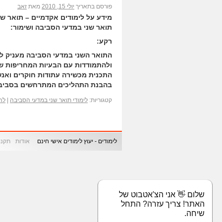
פורסם בתאריך
יולי 15, 2010
מאת
זאב
מידע על לימודים אקדמיים – תואר ש
תואר שני במדעי הסביבה ושימור:
רקע:
התואר השני במדעי הסביבה מעניק ל
ולהתמודדות עם הבעיות המחריפות ש
התכנית מכשירה עתודות חוקרים ואנ
בהבנת התהליכים המתרחשים בסביבתנ
קטגוריות:
לימודי תואר שני במדעי הסביבה
|
לה
לימודים - יעוץ לימודים אישי חינם
אודות
תקנון
שלום 👋 אני הצ'אטבוט של
האתר! צריך עזרה? התחל
שיחה.