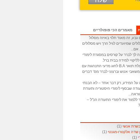
ת
מאמרים הכי פופולריים
גבע, זה מאוד תלוי באיזה מסלול
לים שמיועדים לגיל הרך ויש מסלולים
 אם...
ה לך לברר על קורסים במסגרת לימודי
לליקויי למידה בבית ברל.
: אני בעלת תואר B.A לחוג מדעי התנהגות עם
שאבי אנוש וברצוני לברר מס’ דברים
 על המידע, רק דבר אחד – לא הבנתי
דה שבסוף לימודי היסטוריה ותעודת
ראה...
 ללמוד את לימודי התעודה הנ"ל –
?
(1)
(1)
(1)