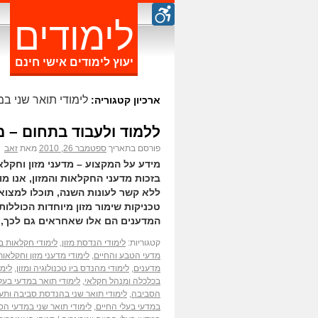
לימודים
יעוץ לימודים אישי חינם
לימודי תואר שני ב
ארכיון קטגוריה:
ללמוד ולעבוד בתחום – מ
פורסם בתאריך
ספטמבר 26, 2010
מאת
זאב
מידע על המקצוע – מדעני מזון וחקל
בזכות מדעני החקלאות והמזון, אנו מ
ללא קשר לעונות השנה, תוכלו למצוא פ
טכניקות שימור מזון מיוחדות הכוללות
המדענים הם אלו שאחראים גם לכך, 
קטגוריות:
לימודי הנדסת מזון
,
לימודי חקלאות בע
מדעי הטבע והחיים
,
לימודי מדעני מזון וחקלאות
מדענים
,
לימודי מהנדס ביו טכנולוגיה ומזון
,
לימ
בכלכלה ומנהל חקלאי
,
לימודי תואר במדעי בעל
הסביבה
,
לימודי תואר שני בהנדסת סביבה ותע
במדעי בעלי החיים
,
לימודי תואר שני במדעי הס