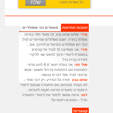
כל השדות חובה
תגובות אחרונות
מאמרים הכי פופולריים
מירי
: שלום שחם גבע, זה מאוד תלוי באיזה
מסלול בחרת, ישנם מסלולים שמיועדים לגיל
הרך ויש מסלולים המיועדים לתיכון. אם...
מירי
: אני ממליצה לך לברר על קורסים
במסגרת לימודי חינוך לתואר שני לליקויי
למידה בבית ברל.
פולי חגי
: אני בעלת תואר B.A לחוג מדעי
התנהגות עם התמחות בניהול משאבי אנוש
וברצוני לברר מס’ דברים בנושא...
שחם גבע
: תודה על המידע, רק דבר אחד –
לא הבנתי מהכתוב אם התעודה שבסוף לימודי
היסטוריה ותעודת הוראה תקפה להוראה...
ז'נט
: איפה אפשר ללמוד את לימודי התעודה
הנ"ל – טכנאים רפואיים?
קטגוריות