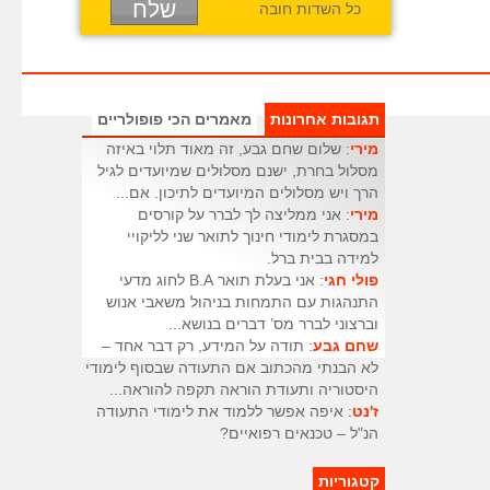
כל השדות חובה
תגובות אחרונות
מאמרים הכי פופולריים
מירי
: שלום שחם גבע, זה מאוד תלוי באיזה
מסלול בחרת, ישנם מסלולים שמיועדים לגיל
הרך ויש מסלולים המיועדים לתיכון. אם...
מירי
: אני ממליצה לך לברר על קורסים
במסגרת לימודי חינוך לתואר שני לליקויי
למידה בבית ברל.
פולי חגי
: אני בעלת תואר B.A לחוג מדעי
התנהגות עם התמחות בניהול משאבי אנוש
וברצוני לברר מס’ דברים בנושא...
שחם גבע
: תודה על המידע, רק דבר אחד –
לא הבנתי מהכתוב אם התעודה שבסוף לימודי
היסטוריה ותעודת הוראה תקפה להוראה...
ז'נט
: איפה אפשר ללמוד את לימודי התעודה
הנ"ל – טכנאים רפואיים?
קטגוריות