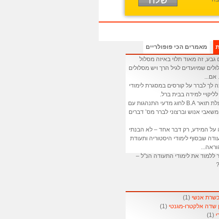
ת
מאמרים הכי פופולריים
גבע, זה מאוד תלוי באיזה מסלול
לים שמיועדים לגיל הרך ויש מסלולים
 אם...
ה לך לברר על קורסים במסגרת לימודי
לליקויי למידה בבית ברל.
: אני בעלת תואר B.A לחוג מדעי התנהגות עם
שאבי אנוש וברצוני לברר מס’ דברים
 על המידע, רק דבר אחד – לא הבנתי
דה שבסוף לימודי היסטוריה ותעודת
ראה...
 ללמוד את לימודי התעודה הנ"ל –
?
(1)
(1)
(1)