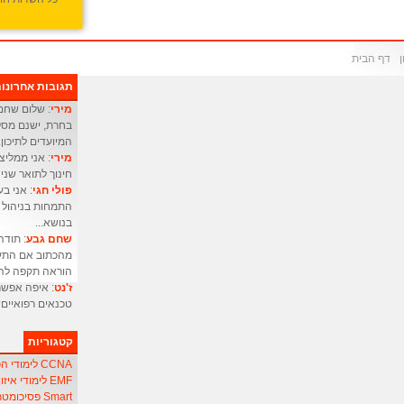
דף הבית
תגובות אחרונו
מירי
: שלום שחם 
בחרת, ישנם מסלו
המיועדים לתיכון.
מירי
: אני ממליצ
חינוך לתואר שני 
פולי חגי
התמחות בניהול מ
בנושא...
שחם גבע
: תודה
מהכתוב אם התעו
הוראה תקפה להו
ז'נט
: איפה אפשר
טכנאים רפואיים
קטגוריות
CCNA לימודי הכשרת אנשי
EMF לימודי איזון שדה אלקטרו-מגנטי
Smart פסיכומטרי