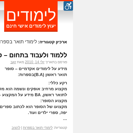
לימודים
יעוץ לימודים אישי חינם
לימודי תואר בספרו
ארכיון קטגוריה:
ללמוד ולעבוד בתחום – ס
פורסם בתאריך
יולי 14, 2010
מאת
זאב
מידע על לימודים אקדמיים – סופר
תואר ראשון (B.A)בספרות:
רקע כללי:
מקצוע מרחיב אופקים ונשמה הוא מק
לתואר ראשון, BA מידע על המקצוע – סופר
מקצוע הסופר:
מקצועו של הסופר הוא לכתוב ספרים מ
יפה, ספרי ילדים ועוד.
…
קטגוריות:
לימודי תואר בספרות
|
להגיב