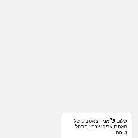
שלום 👋 אני הצ'אטבוט של
האתר! צריך עזרה? התחל
שיחה.