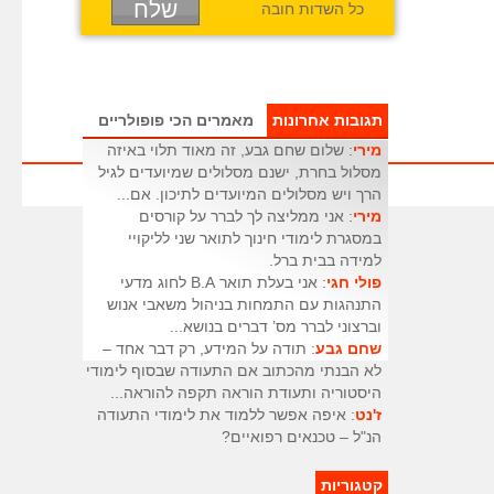
כל השדות חובה
תגובות אחרונות
מאמרים הכי פופולריים
מירי
: שלום שחם גבע, זה מאוד תלוי באיזה
מסלול בחרת, ישנם מסלולים שמיועדים לגיל
הרך ויש מסלולים המיועדים לתיכון. אם...
מירי
: אני ממליצה לך לברר על קורסים
במסגרת לימודי חינוך לתואר שני לליקויי
למידה בבית ברל.
פולי חגי
: אני בעלת תואר B.A לחוג מדעי
התנהגות עם התמחות בניהול משאבי אנוש
וברצוני לברר מס’ דברים בנושא...
שחם גבע
: תודה על המידע, רק דבר אחד –
לא הבנתי מהכתוב אם התעודה שבסוף לימודי
היסטוריה ותעודת הוראה תקפה להוראה...
ז'נט
: איפה אפשר ללמוד את לימודי התעודה
הנ"ל – טכנאים רפואיים?
קטגוריות