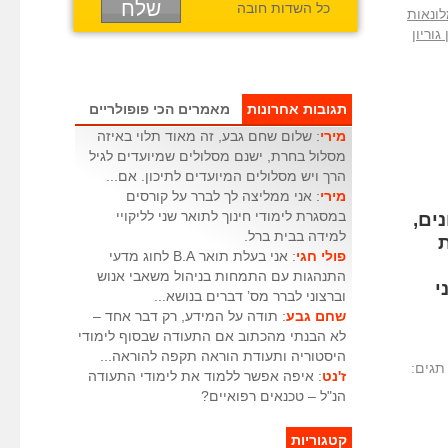
כל השדות חובה
לונאות
גוריון
תגובות אחרונות
מאמרים הכי פופולריים
מירי
: שלום שחם גבע, זה מאוד תלוי באיזה
מסלול בחרת, ישנם מסלולים שמיועדים לגיל
הרך ויש מסלולים המיועדים לתיכון. אם...
מירי
: אני ממליצה לך לברר על קורסים
במסגרת לימודי חינוך לתואר שני לליקויי
ים,
למידה בבית ברל.
ת
פולי חגי
: אני בעלת תואר B.A לחוג מדעי
התנהגות עם התמחות בניהול משאבי אנוש
י
וברצוני לברר מס’ דברים בנושא...
שחם גבע
: תודה על המידע, רק דבר אחד –
לא הבנתי מהכתוב אם התעודה שבסוף לימודי
היסטוריה ותעודת הוראה תקפה להוראה...
תגים:
ז'נט
: איפה אפשר ללמוד את לימודי התעודה
הנ"ל – טכנאים רפואיים?
קטגוריות