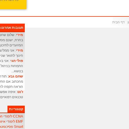
דף הבית
תגובות אחרונו
מירי
: שלום שחם 
בחרת, ישנם מסלו
המיועדים לתיכון.
מירי
: אני ממליצ
חינוך לתואר שני 
פולי חגי
התמחות בניהול מ
בנושא...
שחם גבע
: תודה
מהכתוב אם התעו
הוראה תקפה להו
ז'נט
: איפה אפשר
טכנאים רפואיים
קטגוריות
CCNA לימודי הכשרת אנשי
EMF לימודי איזון שדה אלקטרו-מגנטי
Smart פסיכומטרי