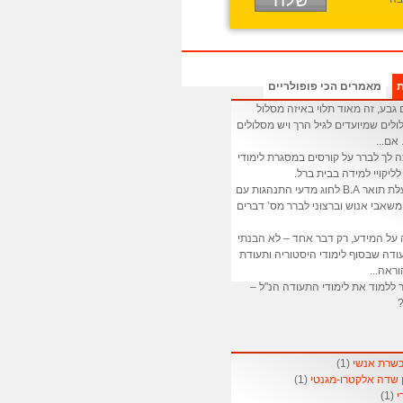
ת
מאמרים הכי פופולריים
גבע, זה מאוד תלוי באיזה מסלול
לים שמיועדים לגיל הרך ויש מסלולים
 אם...
ה לך לברר על קורסים במסגרת לימודי
לליקויי למידה בבית ברל.
: אני בעלת תואר B.A לחוג מדעי התנהגות עם
שאבי אנוש וברצוני לברר מס’ דברים
 על המידע, רק דבר אחד – לא הבנתי
דה שבסוף לימודי היסטוריה ותעודת
ראה...
 ללמוד את לימודי התעודה הנ"ל –
?
(1)
(1)
(1)