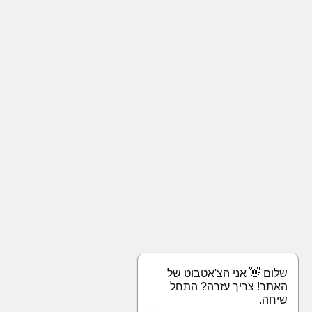
שלום 👋 אני הצ'אטבוט של
האתר! צריך עזרה? התחל
שיחה.