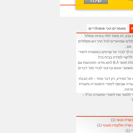
ת
מאמרים הכי פופולריים
גבע, זה מאוד תלוי באיזה מסלול
לים שמיועדים לגיל הרך ויש מסלולים
 אם...
ה לך לברר על קורסים במסגרת לימודי
לליקויי למידה בבית ברל.
: אני בעלת תואר B.A לחוג מדעי התנהגות עם
שאבי אנוש וברצוני לברר מס’ דברים
 על המידע, רק דבר אחד – לא הבנתי
דה שבסוף לימודי היסטוריה ותעודת
ראה...
 ללמוד את לימודי התעודה הנ"ל –
?
(1)
(1)
(1)