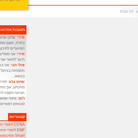
דף הבית
תגובות אחרונו
מירי
: שלום שחם 
בחרת, ישנם מסלו
המיועדים לתיכון.
מירי
: אני ממליצ
חינוך לתואר שני 
פולי חגי
התמחות בניהול מ
בנושא...
שחם גבע
: תודה
מהכתוב אם התעו
הוראה תקפה להו
ז'נט
: איפה אפשר
טכנאים רפואיים
קטגוריות
CCNA לימודי הכשרת אנשי
EMF לימודי איזון שדה אלקטרו-מגנטי
Smart פסיכומטרי