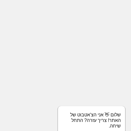
שלום 👋 אני הצ'אטבוט של
האתר! צריך עזרה? התחל
שיחה.