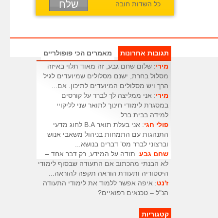
כל השדות חובה
תגובות אחרונות
מאמרים הכי פופולריים
מירי
: שלום שחם גבע, זה מאוד תלוי באיזה
מסלול בחרת, ישנם מסלולים שמיועדים לגיל
הרך ויש מסלולים המיועדים לתיכון. אם...
מירי
: אני ממליצה לך לברר על קורסים
במסגרת לימודי חינוך לתואר שני לליקויי
למידה בבית ברל.
פולי חגי
: אני בעלת תואר B.A לחוג מדעי
התנהגות עם התמחות בניהול משאבי אנוש
וברצוני לברר מס’ דברים בנושא...
שחם גבע
: תודה על המידע, רק דבר אחד –
לא הבנתי מהכתוב אם התעודה שבסוף לימודי
היסטוריה ותעודת הוראה תקפה להוראה...
ז'נט
: איפה אפשר ללמוד את לימודי התעודה
הנ"ל – טכנאים רפואיים?
קטגוריות