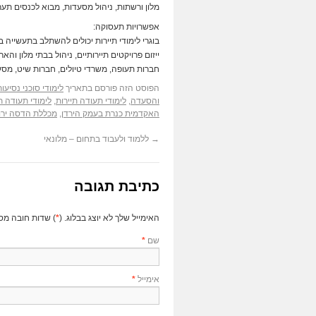
מלון ורשתות, ניהול מסעדות, מבוא לכנסים תערו
אפשרויות תעסוקה:
בוגרי לימודי תיירות יכולים להשתלב בתעשייה ב
ייזום פרויקטים תיירותיים, ניהול בבתי מלון והא
חברות תעופה, משרדי טיולים, חברות שיט, מסעדו
הפוסט הזה פורסם בתאריך
לימודי סוכני נסיעות
והסעדה
,
לימודי תעודה תיירות
,
לימודי תעודה ת
האקדמית כנרת בעמק הירדן
,
מכללת הדסה ירו
→
ללמוד ולעבוד בתחום – מלונאי
כתיבת תגובה
האימייל שלך לא יוצג בבלוג. (
*
) שדות חובה מס
שם
*
אימייל
*