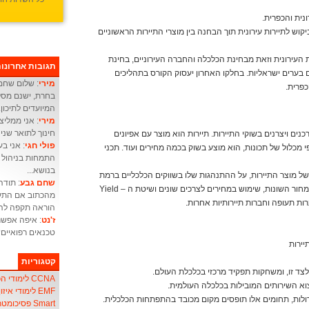
נית והכפרית.
וש לתיירות עירונית תוך הבחנה בין מוצרי התיירות הראשוניים
עירונית וזאת מבחינת הכלכלה והחברה העירוניים, בחינת
תגובות אחרונו
ם בערים ישראליות. בחלקו האחרון יעסוק הקורס בתהליכים
מירי
: שלום שחם 
פרית.
בחרת, ישנם מסלו
המיועדים לתיכון.
מירי
: אני ממליצ
חינוך לתואר שני 
ים ויצרנים בשוקי התיירות. תיירות הוא מוצר עם אפיונים
פולי חגי
 מכלול של תכונות, הוא מוצע בשוק בכמה מחירים ועוד. תכני
התמחות בניהול מ
בנושא...
 של מוצר התיירות, על ההתנהגות שלו בשווקים הכלכליים ברמת
שחם גבע
: תודה
המיקרו וברמת המקרו. יושם דגש על שיטות התמחור השונות, שימוש במחירים לצרכים שונים ושיטת ה – Yield
מהכתוב אם התעו
הוראה תקפה להו
ז'נט
: איפה אפשר
טכנאים רפואיים
יירות
קטגוריות
לצד זו, ומשחקות תפקיד מרכזי בכלכלת העולם.
CCNA לימודי הכשרת אנשי
א השירותים המובילות בכלכלה העולמית.
EMF לימודי איזון שדה אלקטרו-מגנטי
לות, תחומים אלו תופסים מקום מכובד בהתפתחות הכלכלית.
Smart פסיכומטרי