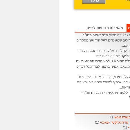
ת
מאמרים הכי פופולריים
גבע, זה מאוד תלוי באיזה מסלול
לים שמיועדים לגיל הרך ויש מסלולים
 אם...
ה לך לברר על קורסים במסגרת לימודי
לליקויי למידה בבית ברל.
: אני בעלת תואר B.A לחוג מדעי התנהגות עם
שאבי אנוש וברצוני לברר מס’ דברים
 על המידע, רק דבר אחד – לא הבנתי
דה שבסוף לימודי היסטוריה ותעודת
ראה...
 ללמוד את לימודי התעודה הנ"ל –
?
(1)
(1)
(1)