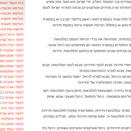
דים ובני המעמד העליון, הרי שכיום הוא מוצר נפוץ ומציע
בית הספר האמריקאי- School
התחרות יצרה מחירים אטרקטיביים וגרמה לאזרחי ישראל לטוס
הנדסאי מכונות 
הנדסאי מכונות 
הנדסאי תעשיה וני
ראשון BA) נלמדים במסלול תלת-שנתי במסגרת תואר ראשון בלימודי סביבה או במסגרת
הנדסאי תעשיה ונ
 ומזון או במסלול הנדסה תעשיה וניהול במגמת תיירות.
חדשות אחרונות ל
לימוד ניהול רכש
)
ת במהותה, המדגישה את צדדי הניהול העסקי במלונאות.
לימוד ניהול שחק
לימודי אדריכלות
סים הנלמדים במסגרת התואר הם מתחומים כמו ניהול ארגוני,
לימודי אומנות
(2)
ך וכן קורסים שונים המתמקדים בתחום המלונאות, תיירות,
לימודי אוסטיאופ
לימודי אוסטיאופ
ימודי תיירות: מבוא לענף התיירות, מבוא לענף המלונאות, מבוא
לימודי אוסטיאופ
נאות, מבוא למדעי ההתנהגות במנהל.
לימודי אופטומט
לימודי אוצרות
(1)
יקה בניהול, מבוא למו"מ לניהול, יישומי מחשב א'/ מערכות
לימודי אוצרות
(1)
אות, יסודות הסוציולוגיה של התיירות.
לימודי אורה סומ
קורסי בחירה: חשבונאות למלונאות, מימון בענף המלונאות, חקר
לימודי אחיות
(1)
יהול מזון ומשקאות , ניהול התפעול, ניהול משאבי אנוש, שיווק
לימודי אחיות
(1)
לימודי איור ודה
(1)
לימודי איור וודה
1)
: סמינר במלונאות ותיירות, אסטרטגיה עסקית למלונאות ותיירות,
לימודי איזון שדה
ה למלונאות א', יזמות ופיתוח תיירותי עסקי , מודלים כמותיים
לימודי איטלקית
1)
לימודי אימון בסי
יקטים תיירותיים, ניהול אטרקציות ופארקים נושאיים, ניהול בתי
לימודי איפור מקצ