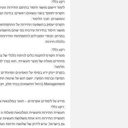
רקע כללי:
לימוד ויישום מושגי היסוד בתחום התיירות העירו
הקורס יתמקד בשני נושאים ראשיים: בחינת הביק
והמשניים. תכני הלימוד:
הקורס יעסוק בהשפעת התיירות על ההתפתחות ה
מושגי היסוד בתיירות עירונית כפי שהם מיושמי
במרחב הכפרי המובילים להתפתחות התיירותהכ
כלכלת תיירות:
רקע כללי:
מטרת הקורס להקנות כלים לניתוח כלכלי של צרכנ
מיוחדים מאלה של מוצר תעשייתי, הוא נצרך לפי
הלימוד:
בקורס יינתן ידע בסיסי על האפיונים המיוחדים
Management (ניהול התשואה) בבתי מלון, חברות תעופה וחברות תיירותיות אחרות.
מידע על לימודים אקדמיים – תואר במלונאות ות
:רקע כללי:
תעשיית התיירות ותעשיית המלונאות פועלות זו 
תעשיית התיירות היא אחת משלושת תעשיות יצו
גם בישראל, ערש לידתן של שלושת הדתות הגדו