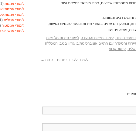
כות מסחריות ואירועים, ניהול מורשת בתיירות ועוד.
לימודי אמנות
(1)
לימודי אמנות ואו
לימודי אמנות פל
תחומים רבים ומגוונים:
לימודי אנגלית
(1)
רחה, ובתפקידים שונים באתרי תיירות ונופש, סוכנויות נסיעות,
לימודי אנימטור
(1)
ת, מוזיאונים ועוד.
לימודי אנשי אב
לימודי אסטרולוג
 ויועצי תיירות
,
לימודי תיירות והסעדה
,
לימודי תיירות מלונאות
לימודי אסטרולוג
יירות והסעדה
עם התגים
אוניברסיטת בן גוריון בנגב
,
המכללה
לימודי אקטואריה
שלים
.
קישור קבוע
.
לימודי ארגונומיה
לימודי ארומתרפי
ללמוד ולעבוד בתחום – גננות
←
לימודי ארומתרפי
לימודי בודקי פול
לימודי בטחון
(1)
לימודי בילוש
(1)
לימודי בימוי
(1)
לימודי בימוי
(1)
ומנים
לימודי בנאות
(1)
לימודי בניית ציפו
לימודי בקרים מת
לימודי ברוקר וני
לימודי ברמנים ויי
לימודי גישור
(1)
לימודי גנטיקאי קל
לימודי גננות
(1)