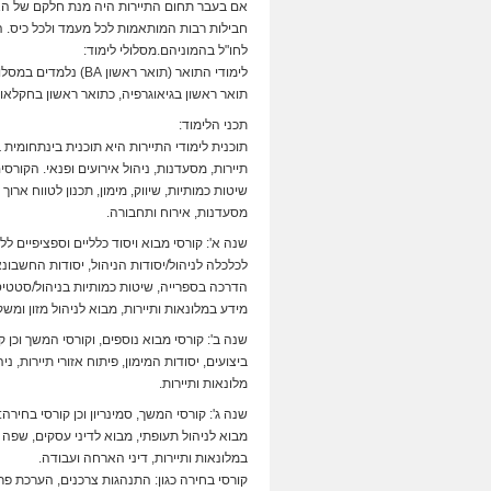
אם בעבר תחום התיירות היה מנת חלקם של האמי
חבילות רבות המותאמות לכל מעמד ולכל כיס. 
לחו"ל בהמוניהם.מסלולי לימוד:
לימודי התואר (תואר 
תואר ראשון בגיאוגרפיה, כתואר ראשון בחקלאות
תכני הלימוד:
תוכנית לימודי התיירות היא תוכנית בינתחומי
תיירות, מסעדנות, ניהול אירועים ופנאי. הקור
שיטות כמותיות, שיווק, מימון, תכנון לטווח ארו
מסעדנות, אירוח ותחבורה.
שנה א': קורסי מבוא ויסוד כלליים וספציפיים לל
לכלכלה לניהול/יסודות הניהול, יסודות החשבו
הדרכה בספרייה, שיטות כמותיות בניהול/סטטיסט
מידע במלונאות ותיירות, מבוא לניהול מזון ומשק
שנה ב': קורסי מבוא נוספים, וקורסי המשך וכן 
ביצועים, יסודות המימון, פיתוח אזורי תיירות, נ
מלונאות ותיירות.
שנה ג': קורסי המשך, סמינריון וכן קורסי בחירה
מבוא לניהול תעופתי, מבוא לדיני עסקים, שפה זר
במלונאות ותיירות, דיני הארחה ועבודה.
קורסי בחירה כגון: התנהגות צרכנים, הערכת פרו