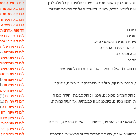
בית הספר האמריקאי- School
והצומח לבין האטמוספירה המים והסלעים ובין כל אלה לבין
הנדסאי מכונות 
ם למדעי החיים, כימיה וגיאוגרפיה על ידי הפעלת תוכניות
הנדסאי מכונות 
הנדסאי תעשיה וני
הנדסאי תעשיה ונ
ת ערבה
חדשות אחרונות ל
לימוד ניהול רכש
)
וסביבה
לימוד ניהול שחק
איכות הסביבה ומשאבי טבע
לימודי אדריכלות
או שני בלימודי הסביבה
לימודי אומנות
(2)
וגיה והסביבה
לימודי אוסטיאופ
 מדבר
לימודי אוסטיאופ
לימודי אוסטיאופ
ו חוגית (בשילוב תואר נוסף) או בתכניות לתואר שני.
לימודי אופטומט
לימודי אוצרות
(1)
כימיה, פיסיקה, ביולוגיה, מתמטיקה, ביוכימיה, גנטיקה,
לימודי אוצרות
(1)
לימודי אורה סומ
ניהול חומרים מסוכנים, תכנון וניהול סביבתי, הידרו כימיה
לימודי אחיות
(1)
לימודי אחיות
(1)
כנון ניסויים, ביוטכנולוגיה סביבתית, אקולוגיה כמותית,
לימודי איור ודה
(1)
וד.
לימודי איור וודה
1)
לימודי איזון שדה
 משאבי טבע השונים, ביישום חוקי איכות הסביבה, בטיפוח
לימודי איטלקית
1)
לימודי אימון בסי
לימודי איפור מקצ
בתחומים שונים, בשיפור תהליכי הייצור התעשייתי להפחתת