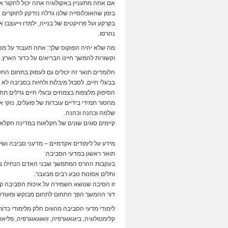
אם אתה מתעניין באקולוגיה אתה יכול לחקור אי
בזמן שהאוכלוסייה שלנו גדלה נזדקק לחוקרים ס
בקרקע ועל פרויקטים של בנייה, ילמדו וייעצבו 
נהרסו.
מה שלא יהיה הפוקוס שלך: אתה תעבוד על מנת ל
וקשורות להמשך חיינו הבריאים על כדור הארץ.
הלומדים תואר זה יכולים גם לעסוק בתחום הח
בבעלי חיים, לסבול מיבלות ולחיות בסביבה לא מ
הסיפוק מלצפות בצמחים ובעלי חיים גדלים תחת
מחסור תמידי בידיים עובדות של פועלים, נזקי א
שלמה וכהנה וכהנה.
קיימים סוגים שונים של חקלאות במדינה חקלאות
מידע על לימודים אקדמיים – מדעני סביבה ושי
תואר ראשון במדעי הסביבה:
בעקבות ההרס המתמשך שבני האדם הנחילו בעשר
וחלים אסונות טבע רבים מבעבר.
זו הסיבה שנושא השמירה על איכות הסביבה קוד
דור ההמשך הפך התחום לתחום מבוקש ומעודכן
לימודי מדעי הסביבה מהווים חלק מלימודי כדור
קלימטולוגיה, ביוגאוגרפיה, זואוגאוגרפיה, פליאו