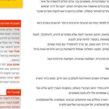
ך טמפרטורות, משקעים ובני אדם יכולים להשפיע על אזור.
ביבתיים שישמרו את מקורות המים, ייעצו על דרכי שימוש
אתרים למחזור פסולת, ישלטו בזיהום ודאגו לנקות אזורים שכבר
פתור כמה מן הבעיות הרציניות ביותר הניצבות בפנינו כיום
תגובות אחרונו
מירי
: שלום שחם 
בחרת, ישנם מסלו
קלאות, תחום המיועד לאלו שלא מפחדים להזיע, להתלכלך, לגעת
המיועדים לתיכון.
מוזגת, בקיצור: לחיות קרוב לטבע.
מירי
: אני ממליצ
 ידיך הוא עצום, אך צריך להתמודד עם כמה קשיים:
חינוך לתואר שני 
קלים, המצב הפוליטי שעלול להשתנות בן רגע ולהרוס עונת גידול
פולי חגי
התמחות בניהול מ
 מדברית, חקלאות אורגנית, חקלאות תיירותית ועוד.
בנושא...
שחם גבע
: תודה
מור
מהכתוב אם התעו
הוראה תקפה להו
ז'נט
: איפה אפשר
ות השנים האחרונות לעולם בו אנו חיים, נפגע כדור הארץ
טכנאים רפואיים
ם בסדר היום הציבורי בעולם. בעקבות הצורך להגן עלינו ועל
קטגוריות
 שמופנים אליו לא מעט משאבים.
CCNA לימודי הכשרת אנשי
 הארץ וכוללים את התחומים הבאים: אקולוגיה, פליאואקלוגיה,
EMF לימודי איזון שדה אלקטרו-מגנטי
קלימטולוגיה, פליאובוטניקה ופליאוביולוגיה.
Smart פסיכומטרי