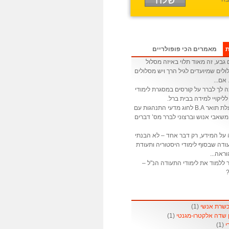
ת
מאמרים הכי פופולריים
גבע, זה מאוד תלוי באיזה מסלול
לים שמיועדים לגיל הרך ויש מסלולים
 אם...
ה לך לברר על קורסים במסגרת לימודי
לליקויי למידה בבית ברל.
: אני בעלת תואר B.A לחוג מדעי התנהגות עם
שאבי אנוש וברצוני לברר מס’ דברים
 על המידע, רק דבר אחד – לא הבנתי
דה שבסוף לימודי היסטוריה ותעודת
ראה...
 ללמוד את לימודי התעודה הנ"ל –
?
(1)
(1)
(1)