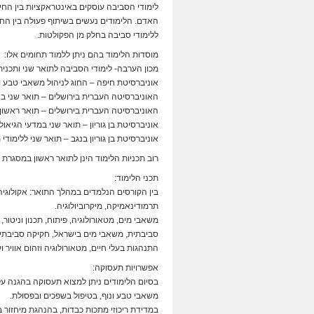
לימודי הסביבה עוסקים באינטראקציות בין החי 
האדם. הלימודים נעשים בשיתוף פעולה בין החוגי
ללימודי סביבה בחלק מן הפקולטות.
מוסדות הלימוד בהם ניתן ללמוד תחומים אלו:
מכון הערבה- לימודי הסביבה לתואר שני ותכני
אוניברסיטת חיפה – החוג לניהול משאבי טבע 
האוניברסיטה העברית בירושלים – תואר שני ב
האוניברסיטה העברית בירושלים – תואר ראשון 
אוניברסיטת בן גוריון – תואר שני במדעי הגיאול
אוניברסיטת בן גוריון בנגב – תואר שני ללימודי
רוב תכניות הלימוד הינן לתואר ראשון במסגרת ד
תכני הלימוד:
בין הקורסים הנלמדים במהלך התואר: אקולוגיה, 
תרמודינאמיקה, מיקרוביולוגיה.
משאבי מים, מטאורולוגיה, פיתוח, תכנון וניטור, 
סביבתית, משאבי מים בישראל, חקיקה סביבתית, ת
התנהגות בעלי חיים, מטאורולוגיה וזהום אוויר וע
אפשרויות תעסוקה:
בסיום הלימודים ניתן למצוא תעסוקה בהגנה על
משאבי טבע ונוף, בטיפול בשפכים ובפסולת.
במדידת ריכוזי מתכות כבדות, בהנהגת מיחזור 