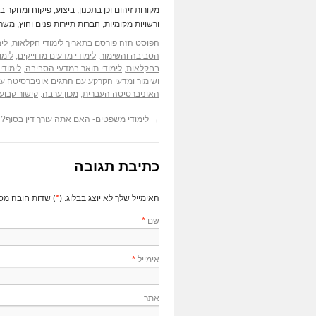
מקורות זיהום וכן בתכנון, ביצוע, פיקוח ומחקר 
ורשויות מקומיות, חברות תיירות פנים וחוץ, משר
הפוסט הזה פורסם בתאריך
לימודי חקלאות
,
לי
הסביבה והשימור
,
לימודי מדעים מדוייקים
,
לימו
בחקלאות
,
לימודי תואר במדעי הסביבה
,
לימודי
ושימור ומדעי הקרקע
עם התגים
אוניברסיטה עב
האוניברסיטה העברית
,
מכון ערבה
.
קישור קבוע
→
לימודי משפטים- האם אתה עורך דין בסוף?
כתיבת תגובה
האימייל שלך לא יוצג בבלוג. (
*
) שדות חובה מס
שם
*
אימייל
*
אתר