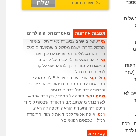
סמכה
כל השדות חובה
השלים
:
תגובות אחרונות
מאמרים הכי פופולריים
מירי
: שלום שחם גבע, זה מאוד תלוי באיזה
מסלול בחרת, ישנם מסלולים שמיועדים לגיל
מו
הרך ויש מסלולים המיועדים לתיכון. אם...
מירי
: אני ממליצה לך לברר על קורסים
חינות
במסגרת לימודי חינוך לתואר שני לליקויי
למידה בבית ברל.
(שנה
פולי חגי
: אני בעלת תואר B.A לחוג מדעי
ה
התנהגות עם התמחות בניהול משאבי אנוש
וברצוני לברר מס’ דברים בנושא...
ים לא
שחם גבע
: תודה על המידע, רק דבר אחד –
ה
לא הבנתי מהכתוב אם התעודה שבסוף לימודי
היסטוריה ותעודת הוראה תקפה להוראה...
ז'נט
: איפה אפשר ללמוד את לימודי התעודה
216 עורכי דין
הנ"ל – טכנאים רפואיים?
 "ככה
ולכת.
קטגוריות