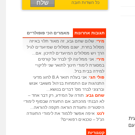
כל השדות חובה
תגובות אחרונות
מאמרים הכי פופולריים
מירי
: שלום שחם גבע, זה מאוד תלוי באיזה
מסלול בחרת, ישנם מסלולים שמיועדים לגיל
הרך ויש מסלולים המיועדים לתיכון. אם...
מירי
: אני ממליצה לך לברר על קורסים
במסגרת לימודי חינוך לתואר שני לליקויי
למידה בבית ברל.
פולי חגי
: אני בעלת תואר B.A לחוג מדעי
התנהגות עם התמחות בניהול משאבי אנוש
וברצוני לברר מס’ דברים בנושא...
שחם גבע
: תודה על המידע, רק דבר אחד –
לא הבנתי מהכתוב אם התעודה שבסוף לימודי
היסטוריה ותעודת הוראה תקפה להוראה...
ז'נט
: איפה אפשר ללמוד את לימודי התעודה
ית
הנ"ל – טכנאים רפואיים?
 עם
קטגוריות