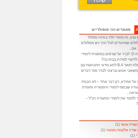
ת
מאמרים הכי פופולריים
גבע, זה מאוד תלוי באיזה מסלול
לים שמיועדים לגיל הרך ויש מסלולים
 אם...
ה לך לברר על קורסים במסגרת לימודי
לליקויי למידה בבית ברל.
: אני בעלת תואר B.A לחוג מדעי התנהגות עם
שאבי אנוש וברצוני לברר מס’ דברים
 על המידע, רק דבר אחד – לא הבנתי
דה שבסוף לימודי היסטוריה ותעודת
ראה...
 ללמוד את לימודי התעודה הנ"ל –
?
(1)
(1)
(1)