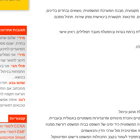
 מקצועית, מבנה המערכת המשפטית, נושאים נבחרים בדינים,
ם. סדנאות: תקשורת בינאישית ומתן שירות. תרגיל מסכם.
תגובות אחרונו
מירי
: שלום שחם 
בחרת, ישנם מסלו
ה.
המיועדים לתיכון.
מירי
: אני ממליצ
חינוך לתואר שני 
פולי חגי
התמחות בניהול מ
בנושא...
שחם גבע
: תודה
מהכתוב אם התעו
הוראה תקפה להו
ז'נט
: איפה אפשר
טכנאים רפואיים
ארגון וניהול.
 והכרת מינוחים ופרוצדורות משפטיים באנגלית ובעברית.
קטגוריות
ה המשפטית כיד ימינו של השופט בבית המשפט דורשת ממנה
CCNA לימודי הכשרת אנשי
אסרטיבית מול עורכי הדין והנאשמים.
EMF לימודי איזון שדה אלקטרו-מגנטי
ת בתפקיד לעמוד בקצב התנהלות המשפט ורישום הפרוטוקול.
Smart פסיכומטרי