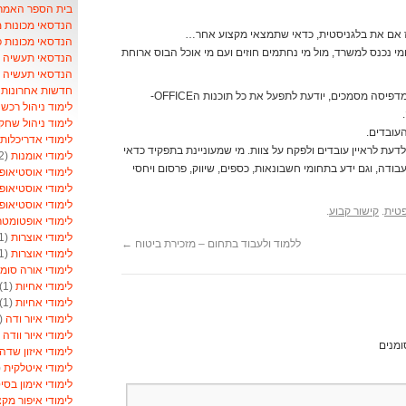
בית הספר האמריקאי- School
הנדסאי מכונות 
 אז אם את בלגניסטית, כדאי שתמצאי מקצוע אחר…
הנדסאי מכונות 
ומי נכנס למשרד, מול מי נחתמים חוזים ועם מי אוכל הבוס ארוחת
הנדסאי תעשיה וני
הנדסאי תעשיה ונ
חדשות אחרונות ל
המזכירה מארגנת ישיבות, רושמת פרוטוקולים, מדפיסה מסמכים, יודעת לתפעל את כל תוכנות הOFFICE-
לימוד ניהול רכש
)
לימוד ניהול שחק
עובדים.
לימודי אדריכלות
עת לראיין עובדים ולפקח על צוות. מי שמעוניינת בתפקיד כדאי
לימודי אומנות
(2)
דה, וגם ידע בתחומי חשבונאות, כספים, שיווק, פרסום ויחסי
לימודי אוסטיאופ
לימודי אוסטיאופ
לימודי אוסטיאופ
פטית
.
קישור קבוע
.
לימודי אופטומט
לימודי אוצרות
(1)
ללמוד ולעבוד בתחום – מזכירת ביטוח
←
לימודי אוצרות
(1)
לימודי אורה סומ
לימודי אחיות
(1)
לימודי אחיות
(1)
לימודי איור ודה
(1)
לימודי איור וודה
1)
ומנים
לימודי איזון שדה
לימודי איטלקית
1)
לימודי אימון בסי
לימודי איפור מקצ