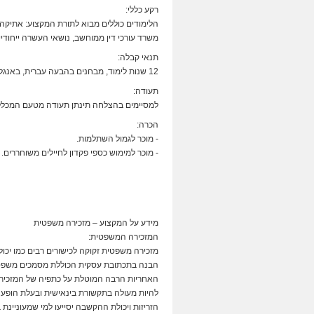
רקע כללי:
הלימודים כוללים מבוא לתורת המקצוע: אתיקה
משרד עורכי דין ממוחשב, נושאי העשרה ייחודיי
תנאי קבלה:
12 שנות לימוד, מבחנים בהבעה עברית, באנגלית ברמת בגרות ובהפעלת מעבד תמלילים, ראיון אישי.
תעודה:
למסיימים בהצלחה תינתן תעודה מטעם המכלל
הכרה:
- מוכר לגמול השתלמות.
- מוכר למימוש כספי פקדון לחיילים משוחררים.
מידע על המקצוע – מזכירה משפטית
המזכירה המשפטית:
מזכירה משפטית זקוקה לכישורים רבים כמו יכולת 
הבנה בתכתובת עסקית הכוללת מסמכים משפטיים
האחריות הרבה המוטלת על כתפיה של המזכיר
להיות מעולה בתקשורת בינאישית ובעלת הופעה 
הזריזות ויכולת ההקשבה יסייעו למי שמעוניינ