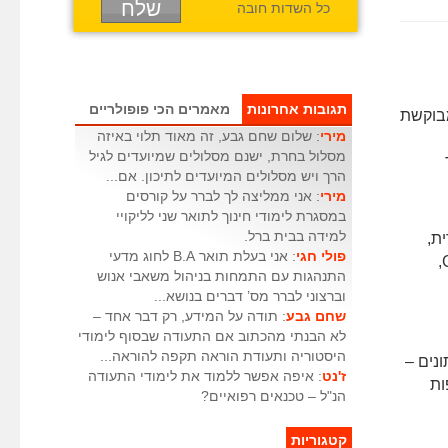
כל השדות חובה
תגובות אחרונות
מאמרים הכי פופולריים
מבוקשת
מירי
: שלום שחם גבע, זה מאוד תלוי באיזה
מסלול בחרת, ישנם מסלולים שמיועדים לגיל
הרך ויש מסלולים המיועדים לתיכון. אם...
מירי
: אני ממליצה לך לברר על קורסים
במסגרת לימודי חינוך לתואר שני לליקויי
למידה בבית ברל.
ת,
פולי חגי
: אני בעלת תואר B.A לחוג מדעי
מבוא לתכנות, ארגון קבצים, מערכות הפעלה, ארכיטקטורת מחשבים, שפת C,
התנהגות עם התמחות בניהול משאבי אנוש
וברצוני לברר מס’ דברים בנושא...
שחם גבע
: תודה על המידע, רק דבר אחד –
לא הבנתי מהכתוב אם התעודה שבסוף לימודי
היסטוריה ותעודת הוראה תקפה להוראה...
קטיביים (ASP), מסדי נתונים –
ז'נט
: איפה אפשר ללמוד את לימודי התעודה
פות
הנ"ל – טכנאים רפואיים?
קטגוריות