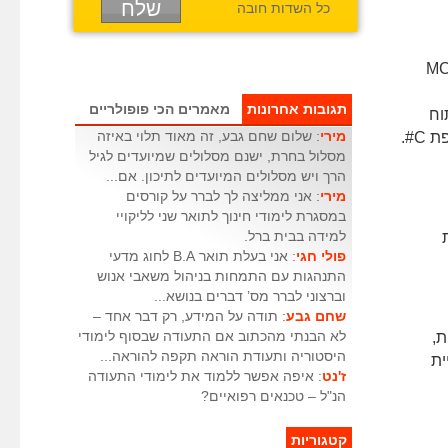
כל השדות חובה
MC
תגובות אחרונות
מאמרים הכי פופולריים
פיתוח
מירי
: שלום שחם גבע, זה מאוד תלוי באיזה
מסלול בחרת, ישנם מסלולים שמיועדים לגיל
הרך ויש מסלולים המיועדים לתיכון. אם...
מירי
: אני ממליצה לך לברר על קורסים
במסגרת לימודי חינוך לתואר שני לליקויי
ת
למידה בבית ברל.
פולי חגי
: אני בעלת תואר B.A לחוג מדעי
התנהגות עם התמחות בניהול משאבי אנוש
וברצוני לברר מס’ דברים בנושא...
שחם גבע
: תודה על המידע, רק דבר אחד –
יות,
לא הבנתי מהכתוב אם התעודה שבסוף לימודי
היסטוריה ותעודת הוראה תקפה להוראה...
בניית
ז'נט
: איפה אפשר ללמוד את לימודי התעודה
הנ"ל – טכנאים רפואיים?
קטגוריות