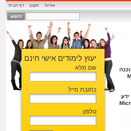
אודות
תקנון
דף הבית
יעוץ לימודים אישי חינם
שם מלא
כנה
M
כתובת מייל
לרכוש ידע
שה Microsoft.NET
טלפון