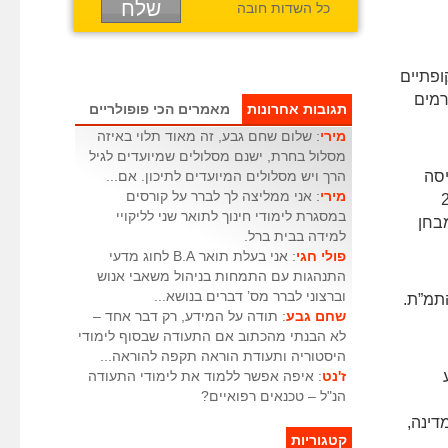
כל השדות חובה
ופתיים
רמים
תגובות אחרונות
מאמרים הכי פופולריים
מירי
: שלום שחם גבע, זה מאוד תלוי באיזה
מסלול בחרת, ישנם מסלולים שמיועדים לגיל
ניסה
הרך ויש מסלולים המיועדים לתיכון. אם...
מירי
: אני ממליצה לך לברר על קורסים
- באישור הפיקוח המקצועי, או לבעלי תעודת מקצוע סוג 2
במסגרת לימודי חינוך לתואר שני לליקויי
 + מבחן
למידה בבית ברל.
פולי חגי
: אני בעלת תואר B.A לחוג מדעי
התנהגות עם התמחות בניהול משאבי אנוש
וברצוני לברר מס’ דברים בנושא...
שחם גבע
: תודה על המידע, רק דבר אחד –
לא הבנתי מהכתוב אם התעודה שבסוף לימודי
היסטוריה ותעודת הוראה תקפה להוראה...
ז'נט
: איפה אפשר ללמוד את לימודי התעודה
הנ"ל – טכנאים רפואיים?
דינה,
קטגוריות