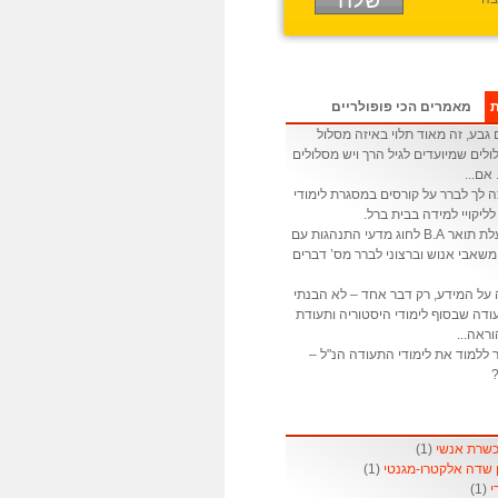
ת
מאמרים הכי פופולריים
גבע, זה מאוד תלוי באיזה מסלול
לים שמיועדים לגיל הרך ויש מסלולים
 אם...
ה לך לברר על קורסים במסגרת לימודי
לליקויי למידה בבית ברל.
: אני בעלת תואר B.A לחוג מדעי התנהגות עם
שאבי אנוש וברצוני לברר מס’ דברים
 על המידע, רק דבר אחד – לא הבנתי
דה שבסוף לימודי היסטוריה ותעודת
ראה...
 ללמוד את לימודי התעודה הנ"ל –
?
(1)
(1)
(1)