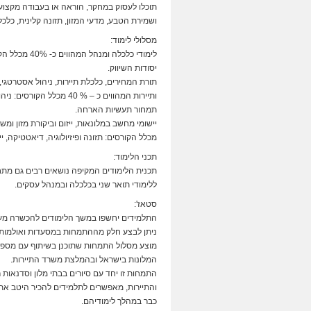
תוכלו לעסוק במחקר, הוראה או בעבודה מקצוע
ושמירת הטבע, מדעי המזון, תזונה קלינית, כלכל
מסלולי לימוד:
לימודי כלכלה 
יסודות השיווק.
תורת המחירים, כלכלת תיירות, ניהול אסטרטגי, 
ותיירות המהווים כ – % 40 מ
תמחור תעשיות הארחה.
מכלל הקורסים: תזונה ופיזיולוגיה, דיאטטיקה, יי
תכני הלימוד:
תכנית הלימודים המקיפה נושאים רבים גם מת
ללימודי תואר שני בכלכלה ובמנהל עסקים.
סטאז':
ניתן לבצע חלק מההתמחות במסעדות ואולמות א
מוצע מסלול התמחות שתוכנן בשיתוף עם מספר 
המלונות בישראל ובהמלצת משרד התיירות.
התמחות זו יחד עם סיורים בבתי מלון וסדנאות 
והתיירות, מאפשרים לתלמידים להכיר היטב את
כבר במהלך לימודיהם.