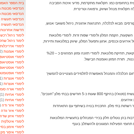
בית הספר האמריקאי- School
ית בתחומים כמו: חקלאות מתקדמת, מדעי איכות הסביבה
הנדסאי מכונות 
ה חקלאית מנהל ושיווק, ורפואה וטרינרית.
הנדסאי מכונות 
הנדסאי תעשיה וני
ומנהל המהווים כ- 40% מכלל הקורסים: מבוא לכלכלה, התנהגות ארגונית, ניהול משאבי אנוש,
הנדסאי תעשיה ונ
חדשות אחרונות ל
לימוד ניהול רכש
)
השקעות, הקמת המלון ולימודי שפות זרות. לימודי מלונאות
לימוד ניהול שחק
כלל הקורסים: ניהול אירועים וכנסים, ארגון ותפעול המלון, שיווק במלונאות ותיירות,
לימודי אדריכלות
לימודי אומנות
(2)
יישומי מחשב במלונאות, ייזום וביקורת מזון ומשקאות, תחיקת מלונאות. לימודי תזונה ומזון המהווים כ – %20
לימודי אוסטיאופ
ננות, תורת המזון ואומנות הבישול.
לימודי אוסטיאופ
לימודי אוסטיאופ
לימודי אופטומט
חום הכלכלה והמנהל מאפשרת לתלמידים מצטיינים להמשיך
לימודי אוצרות
(1)
לימודי אוצרות
(1)
לימודי אורה סומ
התלמידים יחשפו במשך הלימודים להכשרה מעשית (סטא'ז) בהיקף 800 שעות כ-5 חודשים בבתי מלון "חונכים".
לימודי אחיות
(1)
לימודי אחיות
(1)
ירועים.
לימודי איור ודה
(1)
רשתות בתי מלון. התכנית בנויה בשיתוף עם התאחדות
לימודי איור וודה
1)
לימודי איזון שדה
רבות בהן נוטלים חלק בכירי המנהלים בתעשיית המלונאות
לימודי איטלקית
1)
 תחומי הפעילות המגוונים ולהשתלב בענף
לימודי אימון בסי
לימודי איפור מקצ