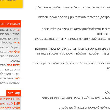
מרגישים שהשהות בו עונה על ציפיותיהם על מנת שישובו אליו
קבלה, המסעדות, המעליות, ניקיון החדרים ושרותי הכביסה.
תגובות אחרונו
בים חולמים לנהל עסק עצמאי או להפוך למנהלים בכירים
מירי
: שלום שחם 
כבוד וכוח.
בחרת, ישנם מסלו
המיועדים לתיכון.
ו הגבוהה ולהביא תוצאות בשטח מדי יום וזאת בסביבה עסקית
מירי
: אני ממליצ
חינוך לתואר שני 
, אם זה בחיסכון בהוצאות ובהנעת עובדים, בשורה התחתונה
פולי חגי
ב צריך לשלוט ברזי הכלכלה והאסטרטגיות העסקיות ובתורות
התמחות בניהול מ
בנושא...
עת עובדים. בקיצור, מנהל טוב צריך להיות בעל ידע רב אך גם בעל
שחם גבע
: תודה
רה.
מהכתוב אם התעו
הוראה תקפה להו
ז'נט
: איפה אפשר
טכנאים רפואיים
קטגוריות
 ברמה אקדמית למגוון תפקידי ניהול עם התמחות בענפי
CCNA לימודי הכשרת אנשי
EMF לימודי איזון שדה אלקטרו-מגנטי
3 שנות לימוד.
Smart פסיכומטרי