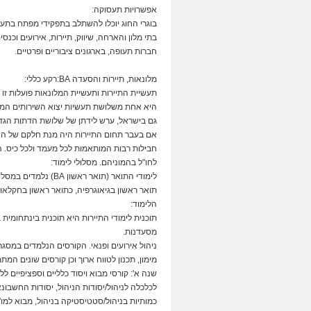
אפשרויות תעסוקה:
בוגרי החוג יוכלו להשתלב בתפקידי מפתח בתעשי
בתי מלון והארחה, שיווק, תיירות, אירועים וכנ
חברות תעופה, בארגונים ציבוריים ופרטיים.
מלונאות, תיירות והסעדה BA:רקע כללי:
תעשיית התיירות ותעשיית המלונאות פועלות זו 
היא אחת משלושת תעשיות יצוא השירותים המו
גם בישראל, ערש לידתן של שלושת הדתות הגדו
אם בעבר תחום התיירות היה מנת חלקם של האמי
חבילות רבות המותאמות לכל מעמד ולכל כיס. 
לחו"ל בהמוניהם. מסלולי לימוד:
לימודי התואר (תואר 
תואר ראשון בגיאוגרפיה, כתואר ראשון בחקלאות
הלימוד:
תוכנית לימודי התיירות היא תוכנית בינתחומית
מסעדנות.
ניהול אירועים ופנאי. הקורסים הנלמדים במסגרת
מימון, תכנון לטווח ארוך וכן קורסים שונים המ
שנה א': קורסי מבוא ויסוד כלליים וספציפיים לל
לכלכלה לניהול/יסודות הניהול, יסודות החשבו
כמותיות בניהול/סטטיסטיקה בניהול, מבוא למו"מ