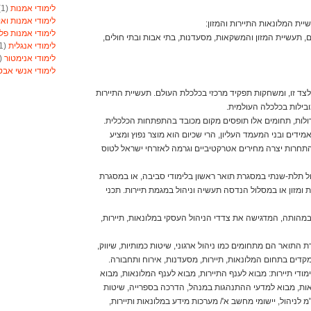
לימודי אמנות
(1)
לימודי אמנות ואו
ית המלונאות התיירות והמזון:
לימודי אמנות פל
סים, תעשיית המזון והמשקאות, מסעדנות, בתי אבות ובתי חולים,
לימודי אנגלית
(1)
לימודי אנימטור
(1)
לימודי אנשי אב
לימודי אסטרולוג
לצד זו, ומשחקות תפקיד מרכזי בכלכלת העולם. תעשיית התיירות
לימודי אסטרולוג
בילות בכלכלה העולמית.
לימודי אקטואריה
לימודי ארגונומיה
לות, תחומים אלו תופסים מקום מכובד בהתפתחות הכלכלית.
לימודי ארומתרפי
דים ובני המעמד העליון, הרי שכיום הוא מוצר נפוץ ומציע
לימודי ארומתרפי
התחרות יצרה מחירים אטרקטיביים וגרמה לאזרחי ישראל לטוס
לימודי בודקי פול
לימודי בטחון
(1)
ראשון BA) נלמדים במסלול תלת-שנתי במסגרת תואר ראשון בלימודי סביבה, או במסגרת
לימודי בילוש
(1)
 ומזון או במסלול הנדסה תעשיה וניהול במגמת תיירות. תכני
לימודי בימוי
(1)
לימודי בימוי
(1)
 במהותה, המדגישה את צדדי הניהול העסקי במלונאות, תיירות,
לימודי בנאות
(1)
לימודי בניית ציפו
לימודי בקרים מת
 התואר הם מתחומים כמו ניהול ארגוני, שיטות כמותיות, שיווק,
לימודי ברוקר וני
תמקדים בתחום המלונאות, תיירות, מסעדנות, אירוח ותחבורה.
לימודי ברמנים ויי
ימודי תיירות: מבוא לענף התיירות, מבוא לענף המלונאות, מבוא
לימודי גישור
(1)
נאות, מבוא למדעי ההתנהגות במנהל, הדרכה בספרייה, שיטות
לימודי גנטיקאי קל
 לניהול, יישומי מחשב א'/ מערכות מידע במלונאות ותיירות,
לימודי גננות
(1)