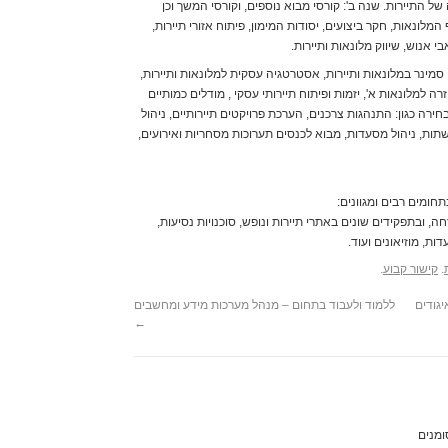
 של התיירות. שנה ב': קורסי מבוא נוספים, וקורסי המשך וכן
לימודי גרפולוגיה
)
מלונאות, חקר ביצועים, יסודות המימון, פיתוח אזורי תיירות,
לימודי גרפולוגיה
)
י אנוש, שיווק מלונאות ותיירות.
לימודי גרפיקה 
לימודי דיילות
(1)
: סמינר במלונאות ותיירות, אסטרטגיה עסקית למלונאות ותיירות,
לימודי דיקור סינ
ה למלונאות א', יזמות ופיתוח תיירותי עסקי , מודלים כמותיים
לימודי דיקור סינ
חירה כגון: התנהגות צרכנים, הערכת פרויקטים תיירותיים, ניהול
לימודי דיקור קורא
שתות, ניהול מסעדות, מבוא לכנסים תערוכות מסחריות ואירועים,
לימודי דיקור קורא
לימודי דפוס
(1)
לימודי הדרכת הרי
לימודי הדרכת טי
תחומים רבים ומגוונים:
לימודי הדרכת כו
רחה, ובתפקידים שונים באתרי תיירות ונופש, סוכנויות נסיעות,
לימודי הדרכת פי
ת, מוזיאונים ועוד.
לימודי הומאופתי
לימודי הומאופתי
.
קישור קבוע
.
לימודי הוראה ביס
לימודי הוראה בתי
יגודים
ללמוד ולעבוד בתחום – מנהל מערכות מידע ומחשבים
לימודי הוראת הח
←
לימודי הוראת ריי
לימודי הידרותרפ
לימודי הילינג
(2)
לימודי הילינג
(2)
לימודי הכשרת די
לימודי הכשרת מ
ומנים
לימודי הכשרת מורים