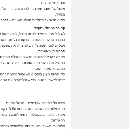
והם אנשי עסקים.
מנהל מלון עובד קשה כדי לוודא שאורחי המלון 
בעתיד.
הוא אחראי על מחלקות המלון השונות – דלפק ה
קריירה כמנהל עסקים:
לא לכל אחד מתאים להיות מנהל, למרות זאת ר
בחברה גדולה. הפלוסים הם קודם כל שכר נאה, 
אבל יש לזכור שמנהל חייב להצדיק את משכורת
תחרותית ומאתגרת.
אם זה בהבאת לקוחות חדשים והגדלת ההכנסות
המנהל נמדד לפי ההכנסות וההוצאות. מנהל טו
המימון, השיווק והמס.
עליו להיות מציין ביחסי אנוש ובעל כריזמה להנ
יכולת ליישמו בשטח, כדי שיוכל לקדם את החב
מידע על לימודים אקדמיים – מנהל מלונות
ניהול מלונאות, משאבי מזון ותיירות B.Sc: רקע כללי:
מטרת הלימודים במסלול זה היא להכשיר בוגרים
ההארחה:
מלונאות, משאבי מזון ותיירות. הלימודים נפרשים על פני 6 סמסטרים במשך 