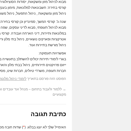
מבוא לניהול מזון ומשקאות, יסודות הסוציולוגיה
קורסי בחירה: חשבונאות למלונאות, מימון בענף ה
ניהול מזון ומשקאות , ניהול התפעול, ניהול משאב
שנה ג': קורסי המשך, סמינריון וכן קורסי בחירה
מבוא לניהול תעופתי, מבוא לדיני עסקים, שפה זר
במלונאות ותיירות, דיני הארחה ועבודה. קורסי ב
אטרקציות ופארקים נושאיים, ניהול בתי מלון ור
ניהול מורשת בתיירות ועוד.
אפשרויות תעסוקה:
בוגרי לימודי תיירות יכולים להשתלב בתעשייה ב
ייזום פרויקטים תיירותיים, ניהול בבתי מלון והא
חברות תעופה, משרדי טיולים, חברות שיט, מסעדו
הפוסט הזה פורסם בתאריך
לימודי ניהול מלונות
→
ללמוד ולעבוד בתחום – מנהל ועד עובדים וא
מקצועיים
כתיבת תגובה
האימייל שלך לא יוצג בבלוג. (
*
) שדות חובה מס