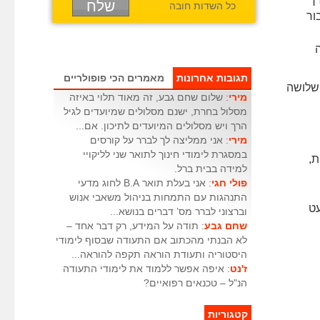
כל השדות חובה
ור
תגובות אחרונות
מאמרים הכי פופולריים
 שלושה
מירי
: שלום שחם גבע, זה מאוד תלוי באיזה
מסלול בחרת, ישנם מסלולים שמיועדים לגיל
הרך ויש מסלולים המיועדים לתיכון. אם...
מירי
: אני ממליצה לך לברר על קורסים
במסגרת לימודי חינוך לתואר שני לליקויי
ת,
למידה בבית ברל.
פולי חגי
: אני בעלת תואר B.A לחוג מדעי
התנהגות עם התמחות בניהול משאבי אנוש
עט
וברצוני לברר מס’ דברים בנושא...
שחם גבע
: תודה על המידע, רק דבר אחד –
לא הבנתי מהכתוב אם התעודה שבסוף לימודי
היסטוריה ותעודת הוראה תקפה להוראה...
ז'נט
: איפה אפשר ללמוד את לימודי התעודה
הנ"ל – טכנאים רפואיים?
קטגוריות