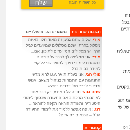
כל השדות חובה
זו
בכל
תיים
תגובות אחרונות
מאמרים הכי פופולריים
מירי
: שלום שחם גבע, זה מאוד תלוי באיזה
מסלול בחרת, ישנם מסלולים שמיועדים לגיל
טאלית
הרך ויש מסלולים המיועדים לתיכון. אם...
מירי
: אני ממליצה לך לברר על קורסים
במסגרת לימודי חינוך לתואר שני לליקויי
למידה בבית ברל.
מית
פולי חגי
: אני בעלת תואר B.A לחוג מדעי
התנהגות עם התמחות בניהול משאבי אנוש
וברצוני לברר מס’ דברים בנושא...
רטי אנימציה ואפקטים
שחם גבע
: תודה על המידע, רק דבר אחד –
לא הבנתי מהכתוב אם התעודה שבסוף לימודי
מיתוג
היסטוריה ותעודת הוראה תקפה להוראה...
שלישי
ז'נט
: איפה אפשר ללמוד את לימודי התעודה
הנ"ל – טכנאים רפואיים?
ועד
קטגוריות