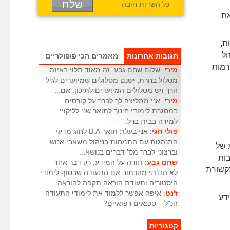
כל השדות חובה
את
ת,
הל
תגובות אחרונות
מאמרים הכי פופולריים
רמות
מירי
: שלום שחם גבע, זה מאוד תלוי באיזה
מסלול בחרת, ישנם מסלולים שמיועדים לגיל
הרך ויש מסלולים המיועדים לתיכון. אם...
מירי
: אני ממליצה לך לברר על קורסים
במסגרת לימודי חינוך לתואר שני לליקויי
למידה בבית ברל.
פולי חגי
: אני בעלת תואר B.A לחוג מדעי
התנהגות עם התמחות בניהול משאבי אנוש
 של
וברצוני לברר מס’ דברים בנושא...
ות
שחם גבע
: תודה על המידע, רק דבר אחד –
קשורת
לא הבנתי מהכתוב אם התעודה שבסוף לימודי
היסטוריה ותעודת הוראה תקפה להוראה...
ז'נט
: איפה אפשר ללמוד את לימודי התעודה
דע
הנ"ל – טכנאים רפואיים?
קטגוריות