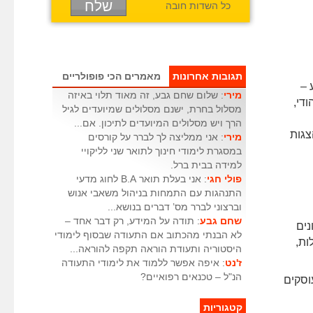
כל השדות חובה
תגובות אחרונות
מאמרים הכי פופולריים
 –
מירי
: שלום שחם גבע, זה מאוד תלוי באיזה
ודי,
מסלול בחרת, ישנם מסלולים שמיועדים לגיל
הרך ויש מסלולים המיועדים לתיכון. אם...
צגות
מירי
: אני ממליצה לך לברר על קורסים
במסגרת לימודי חינוך לתואר שני לליקויי
למידה בבית ברל.
פולי חגי
: אני בעלת תואר B.A לחוג מדעי
התנהגות עם התמחות בניהול משאבי אנוש
וברצוני לברר מס’ דברים בנושא...
שחם גבע
: תודה על המידע, רק דבר אחד –
נים
לא הבנתי מהכתוב אם התעודה שבסוף לימודי
ות,
היסטוריה ותעודת הוראה תקפה להוראה...
ז'נט
: איפה אפשר ללמוד את לימודי התעודה
הנ"ל – טכנאים רפואיים?
וסקים
קטגוריות