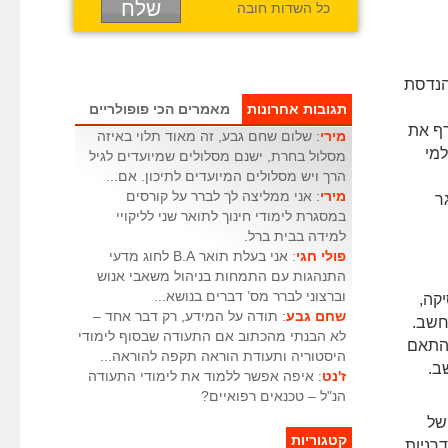
כל השדות חובה
הנדסת
תגובות אחרונות
מאמרים הכי פופולריים
רף את
מירי
: שלום שחם גבע, זה מאוד תלוי באיזה
למי
מסלול בחרת, ישנם מסלולים שמיועדים לגיל
הרך ויש מסלולים המיועדים לתיכון. אם...
מירי
: אני ממליצה לך לברר על קורסים
ר
במסגרת לימודי חינוך לתואר שני לליקויי
למידה בבית ברל.
פולי חגי
: אני בעלת תואר B.A לחוג מדעי
התנהגות עם התמחות בניהול משאבי אנוש
וברצוני לברר מס’ דברים בנושא...
קה,
שחם גבע
: תודה על המידע, רק דבר אחד –
חשב.
לא הבנתי מהכתוב אם התעודה שבסוף לימודי
בהתאם
היסטוריה ותעודת הוראה תקפה להוראה...
ב.
ז'נט
: איפה אפשר ללמוד את לימודי התעודה
הנ"ל – טכנאים רפואיים?
של
קטגוריות
רניות