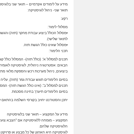
מידע על לימודים אקדמיים – תואר שני בלוגיס
תואר שני- ניהול לוגיסטיקה:
רקע:
מסלולי לימוד:
•מסלול הכולל ביצוע עבודת מחקר (תזה) והגש
לתואר שלישי).
•מסלול שאינו כולל הגשת תזה.
תכני הלימוד:
תכנים למסלול א': (כולל תזה)- המסלול כולל קו
הבאים: אסטרטגיה ניהולית, לוגיסטיקה לאומית
ביצועים, ניהול מערכות רכש והספקת מלאי מתקד
בסיום הלימודים תוגש עבודת גמר (תזה), עליה
תכנים למסלול ב': (אינו כולל הגשת תזה)- המסלו
בסיום הלימודים תיערך בחינה מסכמת.
יתכן והסטודנט יחויב בקורסי השלמה בהתאם לל
מידע על המקצוע – תואר שני בלוגיסטיקה
המקצוע – מומחה ללוגיסטיקה אם "הצבא צועד ע
הלוגיסטיקה שלהם.
לוגיסטיקה היא הארגון של כל מבצע או פרויקט.