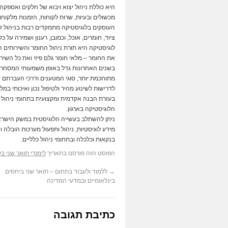
היא כוללת ניהול יצוא ויבוא של חלקים ואספקה ופ
מכשולים ובעיות, שרות לקוחות, הזמנות מלקוחו
העוסקים בלוגיסטיקה מתמקדים רבות בניהול זר
ציוד, חומרים, אוכל, וכמובן, רענון ושמירה על 
לוגיסטיקה היא תורת ניהול החומר והשירותים ה
את החומר – מלאי חומר גלם פיזי ואת כל השירות
בשנים האחרונות גדל באופן משמעותי המסחר בי
מתוחכמת יותר, סוגי המטענים ודרכי העברתם ה
לדרישות לשינוע מהיר ולטיפול נכון ואיכותי במל
בעזרת הבנה אקדמית ומקצועית בתחומי ניהול ו
הלוגיסטיקה בארגון.
ניתן להשתלב בעשייה הלוגיסטית במשק הישראלי
מידע לוגיסטיות, ניהול ותפעול מערכות הובלה ו
בנקאות וכלכלה ובתחומי ניהול כלליים.
הפוסט הזה פורסם בתאריך
לימודי תואר שני ב
→
ללמוד ולעבוד בתחום – תואר שני ביחסים
בינלאומיים ובמדעי המדינה
כתיבת תגובה