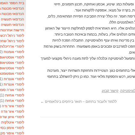
בית הספר האמריקאי- School
עולות כמו: שינוע, אכסון ואחזקה, תכנון תזמונים, חיזוי
הנדסאי מכונות 
ת, בקרה על מצאי, אספקה ללקוחות ועוד.
הנדסאי מכונות 
ימת חומר. זה כולל יצירת הסביבה הפיזית המתאימה, כלים,
הנדסאי תעשיה וני
כל האלמנטים הללו.
הנדסאי תעשיה ונ
נלווים אליו. היא האחראית לספק למחלקות הייצור של הארגון
חדשות אחרונות ל
ים הנלווים אליו, בעלות, בכמות ובאיכות הטובה ביותר.
לימוד ניהול רכש
)
ן מדינות ואיתו ענף הלוגיסטיקה. התובלה הפכה להיות
לימוד ניהול שחק
לימודי אדריכלות
פכו למורכבים וסבוכים באופן משמעותי. התחרות בשוק גורמת
לימודי אומנות
(2)
אים.
לימודי אוסטיאופ
תפעול לוגיסטיקה וכלכלה עליך לתת מענה ניהולי מקצועי למערך
לימודי אוסטיאופ
לימודי אוסטיאופ
 בתחומים כגון: הצטיידות ותחזוקת תשתיות ייצור, מערכות
לימודי אופטומט
שינוע, רכש והספקת מלאי ועוד. כמו כן ניתן להשתלב בתחומי
לימודי אוצרות
(1)
לימודי אוצרות
(1)
לימודי אורה סומ
לוגיסטיקה
.
קישור קבוע
.
לימודי אחיות
(1)
לימודי אחיות
(1)
ללמוד ולעבוד בתחום – תואר ביחסים בינלאומיים
←
לימודי איור ודה
(1)
לימודי איור וודה
1)
לימודי איזון שדה
לימודי איטלקית
1)
לימודי אימון בסי
לימודי איפור מקצ