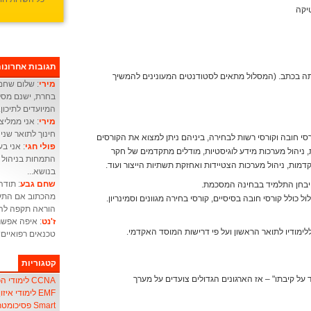
טיקה
תגובות אחרונו
תה בכתב. (המסלול מתאים לסטודנטים המעונינים להמשיך
מירי
: שלום שחם 
בחרת, ישנם מסלו
המיועדים לתיכון.
מירי
: אני ממליצ
חינוך לתואר שני 
רסי חובה וקורסי רשות לבחירה, ביניהם ניתן למצוא את הקורסים
פולי חגי
, ניהול מערכות מידע לוגיסטיות, מודלים מתקדמים של חקר
התמחות בניהול מ
מות, ניהול מערכות הצטיידות ואחזקת תשתיות הייצור ועוד.
בנושא...
שחם גבע
: תודה
 יבחן התלמיד בבחינה המסכמת.
מהכתוב אם התעו
ל כולל קורסי חובה בסיסיים, קורסי בחירה מגוונים וסמינריון.
הוראה תקפה להו
ז'נט
: איפה אפשר
ימודיו לתואר הראשון ועל פי דרישות המוסד האקדמי.
טכנאים רפואיים
קטגוריות
ל קיבתו" – אז הארגונים הגדולים צועדים על מערך
CCNA לימודי הכשרת אנשי
EMF לימודי איזון שדה אלקטרו-מגנטי
Smart פסיכומטרי