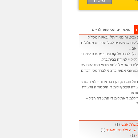
ת
מאמרים הכי פופולריים
גבע, זה מאוד תלוי באיזה מסלול
לים שמיועדים לגיל הרך ויש מסלולים
 אם...
ה לך לברר על קורסים במסגרת לימודי
לליקויי למידה בבית ברל.
: אני בעלת תואר B.A לחוג מדעי התנהגות עם
שאבי אנוש וברצוני לברר מס’ דברים
 על המידע, רק דבר אחד – לא הבנתי
דה שבסוף לימודי היסטוריה ותעודת
ראה...
 ללמוד את לימודי התעודה הנ"ל –
?
(1)
(1)
(1)