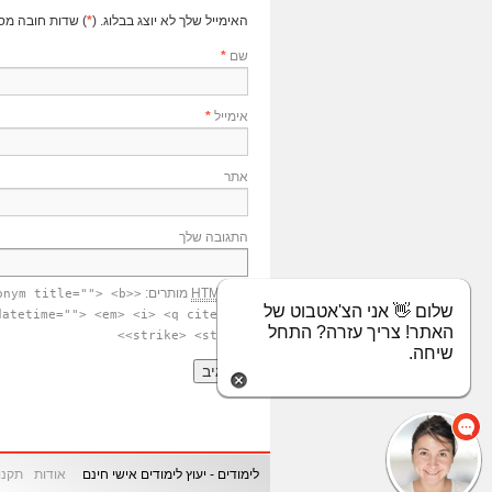
האימייל שלך לא יוצג בבלוג. (
*
) שדות חובה מס
שם
*
אימייל
*
אתר
התגובה שלך
תגי
HTML
מותרים:
onym title=""> <b>
שלום 👋 אני הצ'אטבוט של
datetime=""> <em> <i> <q cite="">
האתר! צריך עזרה? התחל
<strike> <strong>
שיחה.
לימודים - יעוץ לימודים אישי חינם
אודות
תקנון