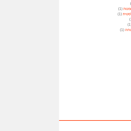
מנות
(1)
סטית
(1)
טחה
(1)
יה
(1)
יה
(1)
(1)
(1)
ה
(1)
ה
(1)
יגרף
(1)
רניים
(1)
וכנתים
(1)
הול מט"ח
(1)
ננים
(2)
יני
(1)