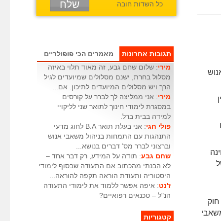
כל השדות חובה
תגובות אחרונות
מאמרים הכי פופולריים
מירי
: שלום שחם גבע, זה מאוד תלוי באיזה
נוש
מסלול בחרת, ישנם מסלולים שמיועדים לגיל
הרך ויש מסלולים המיועדים לתיכון. אם...
מירי
: אני ממליצה לך לברר על קורסים
במסגרת לימודי חינוך לתואר שני לליקויי
למידה בבית ברל.
פולי חגי
: אני בעלת תואר B.A לחוג מדעי
התנהגות עם התמחות בניהול משאבי אנוש
וברצוני לברר מס’ דברים בנושא...
נה
שחם גבע
: תודה על המידע, רק דבר אחד –
ל
לא הבנתי מהכתוב אם התעודה שבסוף לימודי
היסטוריה ותעודת הוראה תקפה להוראה...
ז'נט
: איפה אפשר ללמוד את לימודי התעודה
הנ"ל – טכנאים רפואיים?
חוק
משאבי
קטגוריות