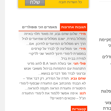
כל השדות חובה
תגובות אחרונות
מאמרים הכי פופולריים
מירי
: שלום שחם גבע, זה מאוד תלוי באיזה
מסלול בחרת, ישנם מסלולים שמיועדים לגיל
אה וחינוך עם M.Sc. המגמה מקיימת
הרך ויש מסלולים המיועדים לתיכון. אם...
י
מירי
: אני ממליצה לך לברר על קורסים
במסגרת לימודי חינוך לתואר שני לליקויי
דלים
למידה בבית ברל.
פולי חגי
: אני בעלת תואר B.A לחוג מדעי
התנהגות עם התמחות בניהול משאבי אנוש
וברצוני לברר מס’ דברים בנושא...
שחם גבע
: תודה על המידע, רק דבר אחד –
לא הבנתי מהכתוב אם התעודה שבסוף לימודי
היסטוריה ותעודת הוראה תקפה להוראה...
פלגות
ז'נט
: איפה אפשר ללמוד את לימודי התעודה
הנ"ל – טכנאים רפואיים?
ועי
בודת
קטגוריות