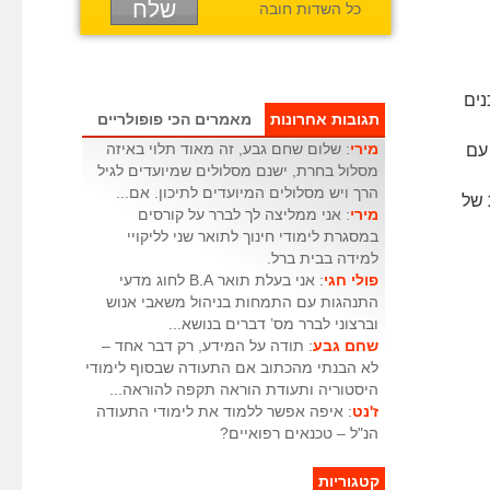
כל השדות חובה
נים
תגובות אחרונות
מאמרים הכי פופולריים
עם
מירי
: שלום שחם גבע, זה מאוד תלוי באיזה
מסלול בחרת, ישנם מסלולים שמיועדים לגיל
הרך ויש מסלולים המיועדים לתיכון. אם...
 של
מירי
: אני ממליצה לך לברר על קורסים
במסגרת לימודי חינוך לתואר שני לליקויי
למידה בבית ברל.
פולי חגי
: אני בעלת תואר B.A לחוג מדעי
התנהגות עם התמחות בניהול משאבי אנוש
וברצוני לברר מס’ דברים בנושא...
שחם גבע
: תודה על המידע, רק דבר אחד –
לא הבנתי מהכתוב אם התעודה שבסוף לימודי
היסטוריה ותעודת הוראה תקפה להוראה...
ז'נט
: איפה אפשר ללמוד את לימודי התעודה
הנ"ל – טכנאים רפואיים?
קטגוריות