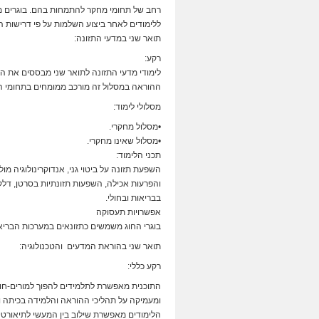
רחב של תחומי מחקר להתמחות בהם. בוגרים מח
ללימודים לאחר ביצוע השלמות על פי דרישות ה
תואר שני במדעי התזונה:
רקע:
לימודי מדעי התזונה לתואר שני מבססים את 
ההוראה במסלול זה מורכב ממומחים בתחומי התז
מסלולי לימוד:
•מסלול מחקרי.
•מסלול שאינו מחקרי.
תכני הלימוד:
השפעת תזונה על ביטוי גני, אנדוקרינולוגיה מו
והפרעות אכילה, השפעות תזונתיות בסרטן, דלקות
בבריאות ובחולי.
אפשרויות תעסוקה
בוגרי החוג משמשים כתזונאים במערכות הבריא
תואר שני בהוראת המדעים והטכנולוגיה:
רקע כללי:
התוכנית מאפשרת לתלמידים להפוך למורים-חו
ומעמיקה על תהליכי ההוראה והלמידה בכיתה ו
הלימודים מאפשרת שילוב בין המעשי לתיאורטי,