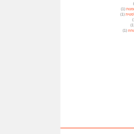
מנות
(1)
סטית
(1)
טחה
(1)
יה
(1)
יה
(1)
(1)
(1)
ה
(1)
ה
(1)
יגרף
(1)
רניים
(1)
וכנתים
(1)
הול מט"ח
(1)
ננים
(2)
יני
(1)