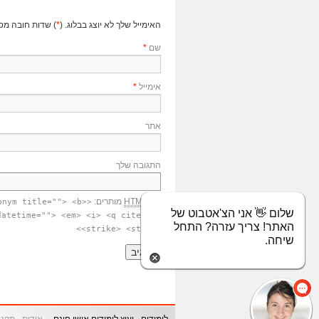
האימייל שלך לא יוצג בבלוג. (
*
) שדות חובה מס
שם
*
אימייל
*
אתר
התגובה שלך
תגי
HTML
מותרים:
onym title=""> <b>
שלום 👋 אני הצ'אטבוט של
datetime=""> <em> <i> <q cite="">
האתר! צריך עזרה? התחל
<strike> <strong>
שיחה.