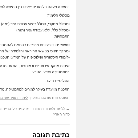
במשרה מלאה הלימודים ייארכו בין חמישה לש
מסלולי הלימוד:
•מסלול מחקרי, הכולל ביצוע עבודת גמר (תזה).
•מסלול כללי, ללא עבודת גמר (תזה).
התמחויות:
•נושאי יסוד ורעיונות מרכזיים בהתאם להתמחויו
•מחקר חינוכי בנושאי ההוראה והלמידה של מת
•לימודי היסטוריה ופילוסופיה של המדע והטכנולו
שיטות מחקר איכותניות וכמותניות, הוראת מדע
במתמטיקה ומדעי הטבע.
אוכלוסיית היעד:
התכנית מיועדת בעיקר למורים למתמטיקה, מדע 
הפוסט הזה פורסם בתאריך
לימודי תואר שני ב
→
ללמוד ולעבוד בתחום – מדענים פלנטריים ומ
כדור הארץ
כתיבת תגובה