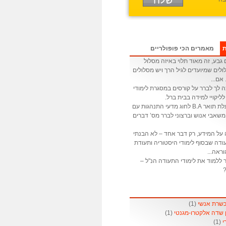
ת
מאמרים הכי פופולריים
גבע, זה מאוד תלוי באיזה מסלול
לים שמיועדים לגיל הרך ויש מסלולים
 אם...
ה לך לברר על קורסים במסגרת לימודי
לליקויי למידה בבית ברל.
: אני בעלת תואר B.A לחוג מדעי התנהגות עם
שאבי אנוש וברצוני לברר מס’ דברים
 על המידע, רק דבר אחד – לא הבנתי
דה שבסוף לימודי היסטוריה ותעודת
ראה...
 ללמוד את לימודי התעודה הנ"ל –
?
(1)
(1)
(1)