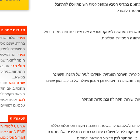
וגים במדעי הטבע ומהפקולטות השונות יוכלו להתקבל
מוסד הלימודי.
תגובות אחרונו
התשתית האנושית למחקר והוראה אקדמיים בתחום התזונה. סגל
מירי
: שלום שחם 
ונה הניסויית והקלינית.
בחרת, ישנם מסלו
המיועדים לתיכון.
מירי
: אני ממליצ
חינוך לתואר שני 
פולי חגי
התמחות בניהול מ
לקולרית, הערכה תזונתית, אפידמיולוגיה של תזונה, השמנה
בנושא...
 והמערכת החיסונית וכן מנגנון פעולה של מרכיבי מזון שונים
שחם גבע
: תודה
מהכתוב אם התעו
הוראה תקפה להו
ות, שירותי הקהילה ובמוסדות המחקר
ז'נט
: איפה אפשר
טכנאים רפואיים
קטגוריות
קרים ולשלב מחקר בשטח. התוכנית מקנה הסתכלות כוללת
CCNA לימודי הכשרת אנשי
EMF לימודי איזון שדה אלקטרו-מגנטי
מספקת כלים לטיפול בבעיות הכרוכות בתהליכים אלו. מסגרת
Smart פסיכומטרי
 בין המחקר לבין מקצוע ההוראה. למורים