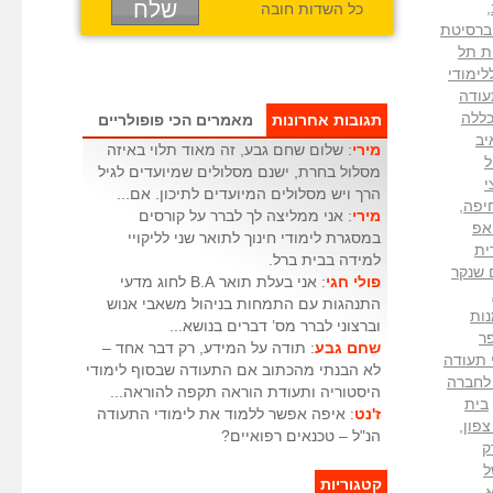
,
כל השדות חובה
ברסיטת
ת תל
לימודי
עודה
ללה
תגובות אחרונות
מאמרים הכי פופולריים
יב
מירי
: שלום שחם גבע, זה מאוד תלוי באיזה
ל
מסלול בחרת, ישנם מסלולים שמיועדים לגיל
י
הרך ויש מסלולים המיועדים לתיכון. אם...
חיפה
,
מירי
: אני ממליצה לך לברר על קורסים
אפ
במסגרת לימודי חינוך לתואר שני לליקויי
ית
למידה בבית ברל.
 שנקר
פולי חגי
: אני בעלת תואר B.A לחוג מדעי
התנהגות עם התמחות בניהול משאבי אנוש
נות
וברצוני לברר מס’ דברים בנושא...
ר
שחם גבע
: תודה על המידע, רק דבר אחד –
 תעודה
לא הבנתי מהכתוב אם התעודה שבסוף לימודי
לחברה
היסטוריה ותעודת הוראה תקפה להוראה...
בית
ז'נט
: איפה אפשר ללמוד את לימודי התעודה
צפון
,
הנ"ל – טכנאים רפואיים?
ק
 של
קטגוריות