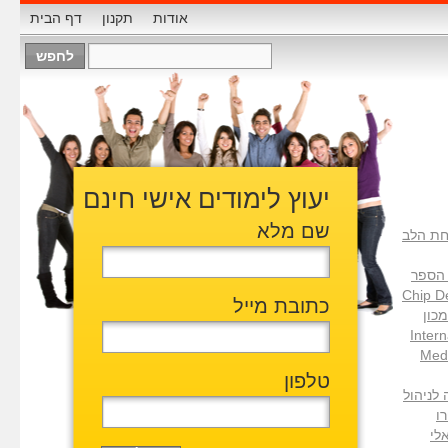
אודות
תקנון
דף הבית
יעוץ לימודים אישי חינם
שם מלא
ת הלב
B בית הספר
Chip D
כתובת מייל
H המכון
Inter
Medi
טלפון
ללה לניהול
פרו
אלי