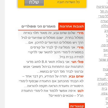
,
כל השדות חובה
ברסיטת
ת תל
לימודי
עודה
ללה
תגובות אחרונות
מאמרים הכי פופולריים
יב
מירי
: שלום שחם גבע, זה מאוד תלוי באיזה
ל
מסלול בחרת, ישנם מסלולים שמיועדים לגיל
י
הרך ויש מסלולים המיועדים לתיכון. אם...
חיפה
,
מירי
: אני ממליצה לך לברר על קורסים
אפ
במסגרת לימודי חינוך לתואר שני לליקויי
ית
למידה בבית ברל.
 שנקר
פולי חגי
: אני בעלת תואר B.A לחוג מדעי
התנהגות עם התמחות בניהול משאבי אנוש
נות
וברצוני לברר מס’ דברים בנושא...
ר
שחם גבע
: תודה על המידע, רק דבר אחד –
 תעודה
לא הבנתי מהכתוב אם התעודה שבסוף לימודי
לחברה
היסטוריה ותעודת הוראה תקפה להוראה...
בית
ז'נט
: איפה אפשר ללמוד את לימודי התעודה
צפון
,
הנ"ל – טכנאים רפואיים?
ק
 של
קטגוריות