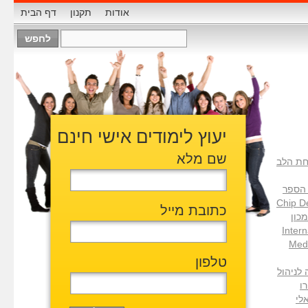
אודות
תקנון
דף הבית
יעוץ לימודים אישי חינם
שם מלא
ת הלב
B בית הספר
Chip D
כתובת מייל
H המכון
Inter
Medi
טלפון
ללה לניהול
פרו
אלי