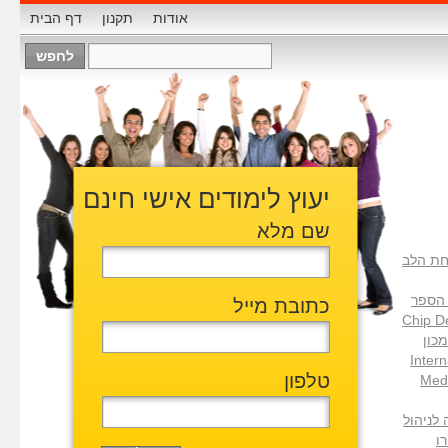
אודות
תקנון
דף הבית
יעוץ לימודים אישי חינם
שם מלא
ת הלב
B בית הספר
כתובת מייל
Chip D
H המכון
Inter
טלפון
Medi
ללה לניהול
פרו