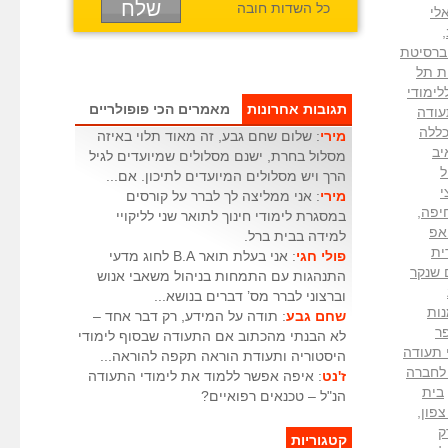
כל השדות חובה
אלי
,
ברסיטת
ת תל
לימודי
תגובות אחרונות
מאמרים הכי פופולריים
עודה
ללה
מירי
: שלום שחם גבע, זה מאוד תלוי באיזה
יב
מסלול בחרת, ישנם מסלולים שמיועדים לגיל
ל
הרך ויש מסלולים המיועדים לתיכון. אם...
י
מירי
: אני ממליצה לך לברר על קורסים
חיפה
,
במסגרת לימודי חינוך לתואר שני לליקויי
אפ
למידה בבית ברל.
ית
פולי חגי
: אני בעלת תואר B.A לחוג מדעי
 שנקר
התנהגות עם התמחות בניהול משאבי אנוש
וברצוני לברר מס’ דברים בנושא...
נות
שחם גבע
: תודה על המידע, רק דבר אחד –
ר
לא הבנתי מהכתוב אם התעודה שבסוף לימודי
 תעודה
היסטוריה ותעודת הוראה תקפה להוראה...
לחברה
ז'נט
: איפה אפשר ללמוד את לימודי התעודה
בית
הנ"ל – טכנאים רפואיים?
צפון
,
ק
קטגוריות