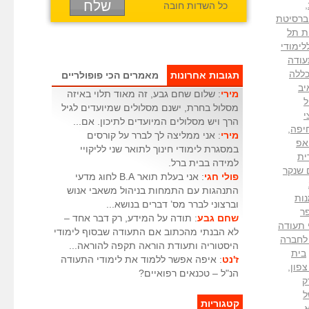
,
כל השדות חובה
ברסיטת
ת תל
לימודי
עודה
ללה
תגובות אחרונות
מאמרים הכי פופולריים
יב
מירי
: שלום שחם גבע, זה מאוד תלוי באיזה
ל
מסלול בחרת, ישנם מסלולים שמיועדים לגיל
י
הרך ויש מסלולים המיועדים לתיכון. אם...
חיפה
,
מירי
: אני ממליצה לך לברר על קורסים
אפ
במסגרת לימודי חינוך לתואר שני לליקויי
ית
למידה בבית ברל.
 שנקר
פולי חגי
: אני בעלת תואר B.A לחוג מדעי
התנהגות עם התמחות בניהול משאבי אנוש
נות
וברצוני לברר מס’ דברים בנושא...
ר
שחם גבע
: תודה על המידע, רק דבר אחד –
 תעודה
לא הבנתי מהכתוב אם התעודה שבסוף לימודי
לחברה
היסטוריה ותעודת הוראה תקפה להוראה...
בית
ז'נט
: איפה אפשר ללמוד את לימודי התעודה
צפון
,
הנ"ל – טכנאים רפואיים?
ק
 של
קטגוריות