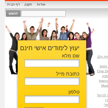
אודות
תקנון
דף הבית
יעוץ לימודים אישי חינם
שם מלא
ת הלב
B בית הספר
Chip D
כתובת מייל
H המכון
Inter
Medi
טלפון
ללה לניהול
פרו
אלי