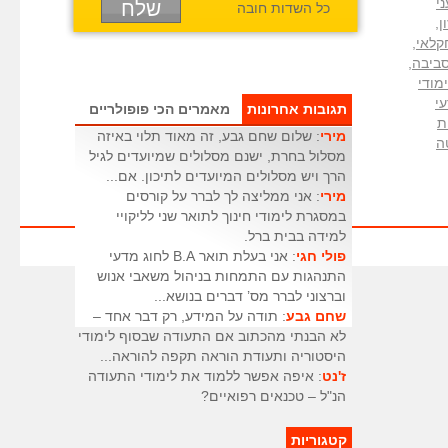
י
כל השדות חובה
ן
,
קלאי
,
סביבה
,
מודי
עי
תגובות אחרונות
מאמרים הכי פופולריים
ת
מירי
: שלום שחם גבע, זה מאוד תלוי באיזה
ה
מסלול בחרת, ישנם מסלולים שמיועדים לגיל
הרך ויש מסלולים המיועדים לתיכון. אם...
מירי
: אני ממליצה לך לברר על קורסים
במסגרת לימודי חינוך לתואר שני לליקויי
למידה בבית ברל.
פולי חגי
: אני בעלת תואר B.A לחוג מדעי
התנהגות עם התמחות בניהול משאבי אנוש
וברצוני לברר מס’ דברים בנושא...
שחם גבע
: תודה על המידע, רק דבר אחד –
לא הבנתי מהכתוב אם התעודה שבסוף לימודי
היסטוריה ותעודת הוראה תקפה להוראה...
ז'נט
: איפה אפשר ללמוד את לימודי התעודה
הנ"ל – טכנאים רפואיים?
קטגוריות