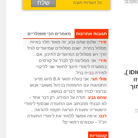
אקדמי
כל השדות חובה
תגובות אחרונות
מאמרים הכי פופולריים
מירי
: שלום שחם גבע, זה מאוד תלוי באיזה
מסלול בחרת, ישנם מסלולים שמיועדים לגיל
הרך ויש מסלולים המיועדים לתיכון. אם...
מירי
: אני ממליצה לך לברר על קורסים
במסגרת לימודי חינוך לתואר שני לליקויי
התלמידים ילמדו להכיר את הניבים (IDIOMATIC LANGUAGE ),
למידה בבית ברל.
ו
פולי חגי
: אני בעלת תואר B.A לחוג מדעי
התנהגות עם התמחות בניהול משאבי אנוש
וך
וברצוני לברר מס’ דברים בנושא...
שחם גבע
: תודה על המידע, רק דבר אחד –
לא הבנתי מהכתוב אם התעודה שבסוף לימודי
היסטוריה ותעודת הוראה תקפה להוראה...
י
ז'נט
: איפה אפשר ללמוד את לימודי התעודה
הנ"ל – טכנאים רפואיים?
קטגוריות