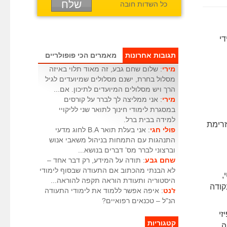
כל השדות חובה
די
תגובות אחרונות
מאמרים הכי פופולריים
מירי
: שלום שחם גבע, זה מאוד תלוי באיזה
מסלול בחרת, ישנם מסלולים שמיועדים לגיל
הרך ויש מסלולים המיועדים לתיכון. אם...
מירי
: אני ממליצה לך לברר על קורסים
במסגרת לימודי חינוך לתואר שני לליקויי
למידה בבית ברל.
זרימת
פולי חגי
: אני בעלת תואר B.A לחוג מדעי
התנהגות עם התמחות בניהול משאבי אנוש
וברצוני לברר מס’ דברים בנושא...
שחם גבע
: תודה על המידע, רק דבר אחד –
לא הבנתי מהכתוב אם התעודה שבסוף לימודי
,
היסטוריה ותעודת הוראה תקפה להוראה...
קודה
ז'נט
: איפה אפשר ללמוד את לימודי התעודה
הנ"ל – טכנאים רפואיים?
זי
קטגוריות
ה