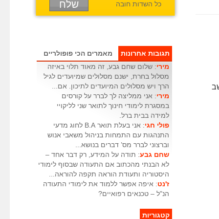
כל השדות חובה
תגובות אחרונות
מאמרים הכי פופולריים
מירי
: שלום שחם גבע, זה מאוד תלוי באיזה
מסלול בחרת, ישנם מסלולים שמיועדים לגיל
שב
הרך ויש מסלולים המיועדים לתיכון. אם...
מירי
: אני ממליצה לך לברר על קורסים
במסגרת לימודי חינוך לתואר שני לליקויי
למידה בבית ברל.
פולי חגי
: אני בעלת תואר B.A לחוג מדעי
התנהגות עם התמחות בניהול משאבי אנוש
וברצוני לברר מס’ דברים בנושא...
שחם גבע
: תודה על המידע, רק דבר אחד –
לא הבנתי מהכתוב אם התעודה שבסוף לימודי
היסטוריה ותעודת הוראה תקפה להוראה...
ז'נט
: איפה אפשר ללמוד את לימודי התעודה
הנ"ל – טכנאים רפואיים?
קטגוריות