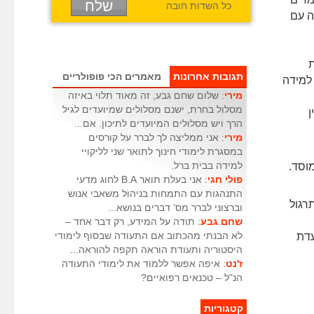
כל השדות חובה
ה עם
ת
תגובות אחרונות
מאמרים הכי פופולריים
למידה
מירי
: שלום שחם גבע, זה מאוד תלוי באיזה
מסלול בחרת, ישנם מסלולים שמיועדים לגיל
ן
הרך ויש מסלולים המיועדים לתיכון. אם...
מירי
: אני ממליצה לך לברר על קורסים
במסגרת לימודי חינוך לתואר שני לליקויי
וסד.
למידה בבית ברל.
פולי חגי
: אני בעלת תואר B.A לחוג מדעי
התנהגות עם התמחות בניהול משאבי אנוש
רגול
וברצוני לברר מס’ דברים בנושא...
שחם גבע
: תודה על המידע, רק דבר אחד –
עדת
לא הבנתי מהכתוב אם התעודה שבסוף לימודי
היסטוריה ותעודת הוראה תקפה להוראה...
ז'נט
: איפה אפשר ללמוד את לימודי התעודה
הנ"ל – טכנאים רפואיים?
קטגוריות