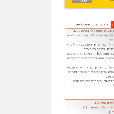
ת
מאמרים הכי פופולריים
גבע, זה מאוד תלוי באיזה מסלול
לים שמיועדים לגיל הרך ויש מסלולים
 אם...
ה לך לברר על קורסים במסגרת לימודי
לליקויי למידה בבית ברל.
: אני בעלת תואר B.A לחוג מדעי התנהגות עם
שאבי אנוש וברצוני לברר מס’ דברים
 על המידע, רק דבר אחד – לא הבנתי
דה שבסוף לימודי היסטוריה ותעודת
ראה...
 ללמוד את לימודי התעודה הנ"ל –
?
(1)
(1)
(1)