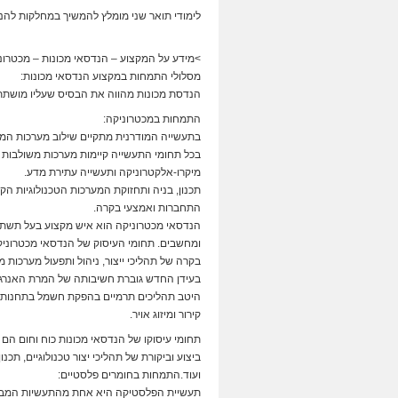
לימודי תואר שני מומלץ להמשיך במחלקות להנ
>מידע על המקצוע – הנדסאי מכונות – מכטרונ
מסלולי התמחות במקצוע הנדסאי מכונות:
הנדסת מכונות מהווה את הבסיס שעליו מושתת
התמחות במכטרוניקה:
בתעשייה המודרנית מתקיים שילוב מערכות המא
בכל תחומי התעשייה קיימות מערכות משולבות לע
מיקרו-אלקטרוניקה ותעשייה עתירת מדע.
תכנון, בניה ותחזוקת המערכות הטכנולוגיות הק
התחברות ואמצעי בקרה.
הנדסאי מכטרוניקה הוא איש מקצוע בעל תשתי
ומחשבים. תחומי העיסוק של הנדסאי מכטרוניקה 
בקרה של תהליכי ייצור, ניהול ותפעול מערכות 
בעידן החדש גוברת חשיבותה של המרת האנרגיה
היטב תהליכים תרמיים בהפקת חשמל בתחנות כוח
קירור ומיזוג אויר.
תחומי עיסוקו של הנדסאי מכונות כוח וחום הם ת
ביצוע וביקורת של תהליכי יצור טכנולוגיים, תכנ
ועוד.התמחות בחומרים פלסטיים:
תעשיית הפלסטיקה היא אחת מהתעשיות המבוס