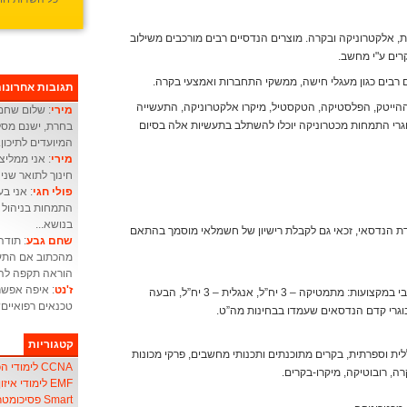
ת, אלקטרוניקה ובקרה. מוצרים הנדסיים רבים מורכבים משילוב
רים ע"י מחשב.
 רבים כגון מעגלי חישה, ממשקי התחברות ואמצעי בקרה.
תגובות אחרונו
הייטק, הפלסטיקה, הטקסטיל, מיקרו אלקטרוניקה, התעשייה
מירי
: שלום שחם 
בוגרי התמחות מכטרוניקה יוכלו להשתלב בתעשיות אלה בסיום
בחרת, ישנם מסלו
המיועדים לתיכון.
מירי
: אני ממליצ
חינוך לתואר שני 
פולי חגי
התמחות בניהול מ
בנושא...
ת הנדסאי, זכאי גם לקבלת רישיון של חשמלאי מוסמך בהתאם
שחם גבע
: תודה
מהכתוב אם התעו
הוראה תקפה להו
ז'נט
: איפה אפשר
תעודת בגרות מלאה או חלקית, הכוללת ציון חיובי במקצועות: מתמטיקה – 3 יח”ל, אנגלית – 3 יח”ל, הבעה
טכנאים רפואיים
קטגוריות
ית וספרתית, בקרים מתוכנתים ותכנותי מחשבים, פרקי מכונות
CCNA לימודי הכשרת אנשי
EMF לימודי איזון שדה אלקטרו-מגנטי
Smart פסיכומטרי