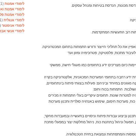
לימודי אמנות
(1)
דסת מכונות, הנדסת בטיחות ומנהל עסקים.
לימודי אמנות ואו
לימודי אמנות פל
לימודי אנגלית
(1)
יקה
לימודי אנימטור
(1)
לימודי אנשי אב
ות רוב התעשיות המתקדמות.
לימודי אסטרולוג
לימודי אסטרולוג
פיין את כל תהליכי הייצור ודורש התמחות בתחום המכטרוניקה.
לימודי אקטואריה
לימודי ארגונומיה
יבוד מתכות, פלסטיקה, פטרוכימיה ומזון ועד
לימודי ארומתרפי
לימודי ארומתרפי
יימות כיום מצריכים ידע בתחומים כמו מעגלי חישה, ממשקי
לימודי בודקי פול
לימודי בטחון
(1)
ת ידע רחבה בתחומי המערכות המכאניות, אלקטרוניקה בקרה
לימודי בילוש
(1)
מגוונים במיוחד וביניהם: פעילות בצוותי פיתוח בינתחומיים,
לימודי בימוי
(1)
משולבות. התמחות בכוח וחום:
לימודי בימוי
(1)
 למטרות שונות. תחומים עיקריים בעלי התמחות זו מכירים
לימודי בנאות
(1)
, מערכות חימום, שימוש באנרגיה סולרית ותכנון מערכות
לימודי בניית ציפו
לימודי בקרים מת
לימודי ברוקר וני
כנון וביצוע עבודות פיתוח וניסויים בתעשייה ובמעבדות מחקר,
לימודי ברמנים ויי
ון, תפעול וניהול בתחנות כוח, ניהול מחלקות יצור במפעלי מתכת
לימודי גישור
(1)
לימודי גנטיקאי קל
סות והמתפתחות ונמצאת בחזית הטכנולוגיה.
לימודי גננות
(1)