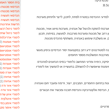
 מכטרוניקה
בית הספר האמריקאי- School
הנדסאי מכונות 
הנדסאי מכונות 
הנדסאי תעשיה וני
 למדעי ההנדסה במטרה לפתח, לתכנן, לייצר ולתחזק מערכות
הנדסאי תעשיה ונ
חדשות אחרונות ל
לימוד ניהול רכש
)
רכות להפקה ולניצול של אנרגיה, מערכות מיזוג אוויר, מכונות
לימוד ניהול שחק
ון רחב של מכונות ומערכות מורכבות. למעשה, בפיתוח, תכנון
לימודי אדריכלות
ים, או משלבת שימוש באנרגיה, משתתף מהנדס מכונות.
לימודי אומנות
(2)
לימודי אוסטיאופ
ה לסטודנטים ידע רחב במקצועות יסוד הנדסיים וניסיון מעשי
לימודי אוסטיאופ
לימודי אוסטיאופ
ת מורכבות המשלבות מספר תחומים.
לימודי אופטומט
סיקה, כימיה ומדעי המחשב כלימודי בסיס הנחוצים למהנדס.
לימודי אוצרות
(1)
מיומנות שיאפשרו לו להשתלב בתעשייה או להמשיך את לימודיו
לימודי אוצרות
(1)
לימודי אורה סומ
לימודי אחיות
(1)
לימודי אחיות
(1)
לימודי איור ודה
(1)
לימודי איור וודה
1)
, הנדסת אלקטרוניקה והנדסת תוכנה ומכשיר את הבוגרים
לימודי איזון שדה
לימודי איטלקית
1)
לימודי אימון בסי
פרטיים.
לימודי איפור מקצ