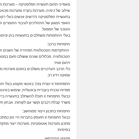
מאפייני תחום תעשיית הפלסטיקה – מערכות מבו
שילוב של כימיה, מערכות בקרה ומערכות מכאני
בתעשיית הפלסטיקה נדרשים אנשים בעלי רקע טכ
האופי המגוון של התהליכים לעיבוד החומרים ה
והטכני של המפעל.
בעלי ההתמחות משתלבים בתעשיות בהן קיימות
התמחות ברכב:
ההתקדמות הטכנולוגית המהירה של השנים האח
הטכנולוגיה. מכלולים שונים ששולבו פעם במטוס
זיהום אוויר.
כלי הרכב העדכניים משלבים בתוכם מערכות מתק
עמוקה וידע רב.
התפתחות זו יוצרת צורך באנשי מקצוע בעלי תש
ספרות טכנית בעברית ובאנגלית, שימוש באינטר
כבעלי התמחות זו תוכלו להשתלב בתעשייה בייע
משרד קבלת רכבים וקשר עם לקוחות, אבחון תקל
התמחות בתכנון וייצור ממוחשב:
כבעל התמחות זו תועסק בחברות היי טק כמתכנן 
מתכנן מערכות אוטומטיות, מערכות ייצור מתקדמו
בסיסיות.
מקצוע ההנדסאי: