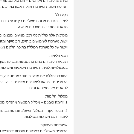
מידע על לימודים אקדמיים – הנדסאי מכונות –
הנדסת מכונות ומערכות תואר ראשון במדעים .B.Sc:
רקע כללי:
לימודי הנדסת מכונות משלבים בין מדעי היסוד
מכאניות מורכבות ומערכות אנרגיה.
מערכות אלה כוללות כלי רכב, מנועים, מבנים, מע
ייצור, מערכות לשימושים ביתיים, רובוטיקה ומגו
וייצור של כל מערכת הכוללת בתוכה חלקים נע
תכני הלימוד:
תוכנית הלימודים בהנדסת מכונות ומערכות מקנ
בטכנולוגיות לפיתוח מערכות מכאניות ומערכו
התוכנית כוללת את מדעי היסוד במתמטיקה, פי
הבוגרים יסיימו את לימודיהם מצוידים בידע וב
לתארים אקדמאים גבוהים.
מסלולי הלימוד:
1. זרימה ומבנים – מסלול המכשיר מהנדסי מכונות בתחום החומרים, המבנים, ייצור, זרימה ומעבר חום ואנרגיה.
2. מכטרוניקה – מסלול המשלב הנדסת מכונות
לעבודה עם מערכות משולבות.
אפשרויות תעסוקה:
הבוגרים משתלבים בארגונים וחברות ציבוריים ו