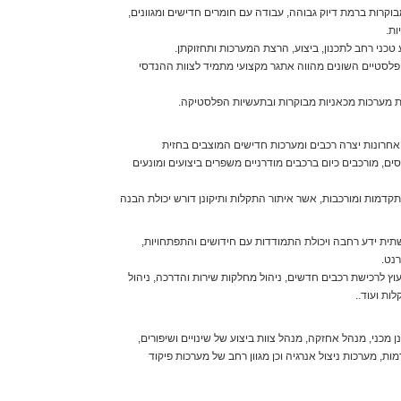
לימודי גרפולוגיה
)
קרות ברמת דיוק גבוהה, עבודה עם חומרים חדישים ומגוונים,
לימודי גרפולוגיה
)
ות.
לימודי גרפיקה 
ני רחב לתכנון, ביצוע, הרצת המערכות ותחזוקתן.
לימודי דיילות
(1)
פלסטיים השונים מהווה אתגר מקצועי מתמיד לצוות ההנדסי
לימודי דיקור סינ
לימודי דיקור סינ
 מערכות מכאניות מבוקרות ובתעשיות הפלסטיקה.
לימודי דיקור קורא
לימודי דיקור קורא
לימודי דפוס
(1)
רונות יצרה רכבים ומערכות חדישים המוצבים בחזית
לימודי הדרכת הרי
ים, מורכבים כיום ברכבים מודרניים משפרים ביצועים ומונעים
לימודי הדרכת טי
לימודי הדרכת כו
דמות ומורכבות, אשר איתור התקלות ותיקונן דורש יכולת הבנה
לימודי הדרכת פי
לימודי הומאופתי
לימודי הומאופתי
תית ידע רחבה ויכולת התמודדות עם חידושים והתפתחויות,
לימודי הוראה ביס
נט.
לימודי הוראה בתי
וץ לרכישת רכבים חדשים, ניהול מחלקות שירות והדרכה, ניהול
לימודי הוראת הח
ות ועוד..
לימודי הוראת ריי
לימודי הידרותרפ
לימודי הילינג
(2)
מכני, מנהל אחזקה, מנהל צוות ביצוע של שינויים ושיפורים,
לימודי הילינג
(2)
ת, מערכות ניצול אנרגיה וכן מגוון רחב של מערכות פיקוד
לימודי הכשרת די
לימודי הכשרת מ
לימודי הכשרת מורים