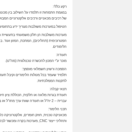
רקע כללי:
במגמת התמחות זו תלמדו על השילוב בין מכונו
של רכיבים מכאניים ורכיבים אלקטרוניים המבוק
הטיפול במערכות משולבות מצריך ידע בתחומים
מערכות משולבות הן חלק משמעותי בתעשיית ה
הפטרוכימית (תהליכים), המתכת, המזון ועוד. 
הלימודים.
תעודה:
מוכר ע"י המכון להכשרה טכנולוגית (מה"ט).
הסמכה ורשיון חשמלאי מוסמך:
תלמיד שעמד בכל מטלות הלימודים וקיבל תעוד
לתקנות הממלכתיות.
תנאי קבלה:
עברית – 2 יח”ל או תעודה שוות ערך מחו”ל או בוגרי קדם הנדסאים שעמדו בבחינות מה”ט.
תכני הלימוד:
מכאניקה טכנית, חוזק חומרים, אלקטרוניקה כלל
ותהליכי ייצור CNC, מערכות בקרה ומכשור לבקרה, רובוטיקה, מיקרו-בקרים.