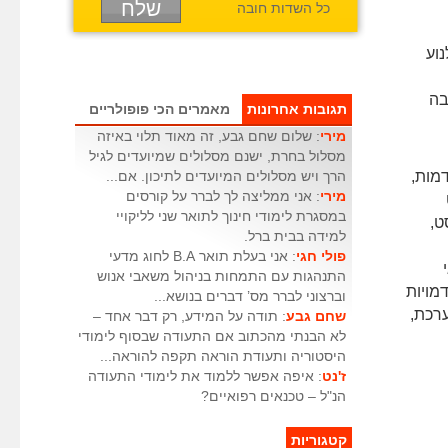
כל השדות חובה
וע
בה
תגובות אחרונות
מאמרים הכי פופולריים
מירי
: שלום שחם גבע, זה מאוד תלוי באיזה
מסלול בחרת, ישנם מסלולים שמיועדים לגיל
מות,
הרך ויש מסלולים המיועדים לתיכון. אם...
מירי
: אני ממליצה לך לברר על קורסים
במסגרת לימודי חינוך לתואר שני לליקויי
ט,
למידה בבית ברל.
פולי חגי
: אני בעלת תואר B.A לחוג מדעי
התנהגות עם התמחות בניהול משאבי אנוש
דמויות
וברצוני לברר מס’ דברים בנושא...
ערכת,
שחם גבע
: תודה על המידע, רק דבר אחד –
לא הבנתי מהכתוב אם התעודה שבסוף לימודי
היסטוריה ותעודת הוראה תקפה להוראה...
ז'נט
: איפה אפשר ללמוד את לימודי התעודה
הנ"ל – טכנאים רפואיים?
קטגוריות