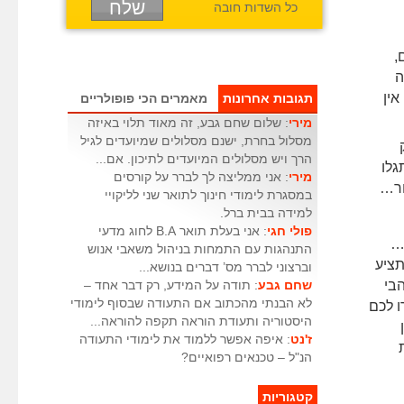
כל השדות חובה
,
ה
ין
תגובות אחרונות
מאמרים הכי פופולריים
מירי
: שלום שחם גבע, זה מאוד תלוי באיזה
מסלול בחרת, ישנם מסלולים שמיועדים לגיל
הרך ויש מסלולים המיועדים לתיכון. אם...
גלו
מירי
: אני ממליצה לך לברר על קורסים
חר…
במסגרת לימודי חינוך לתואר שני לליקויי
למידה בבית ברל.
פולי חגי
: אני בעלת תואר B.A לחוג מדעי
…
התנהגות עם התמחות בניהול משאבי אנוש
תציע
וברצוני לברר מס’ דברים בנושא...
בי
שחם גבע
: תודה על המידע, רק דבר אחד –
לא הבנתי מהכתוב אם התעודה שבסוף לימודי
ו לכם
היסטוריה ותעודת הוראה תקפה להוראה...
ז'נט
: איפה אפשר ללמוד את לימודי התעודה
הנ"ל – טכנאים רפואיים?
קטגוריות