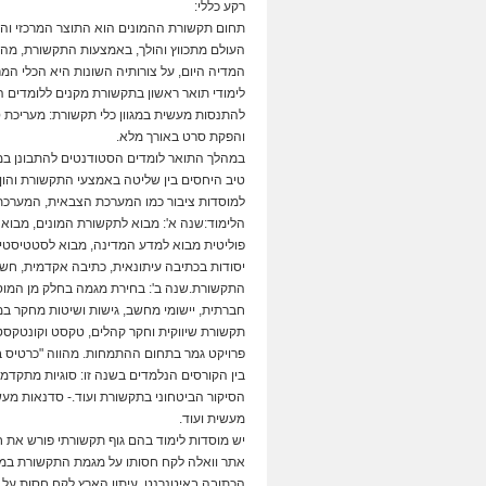
רקע כללי:
תחום תקשורת ההמונים הוא התוצר המרכזי וה
העולם מתכווץ והולך, באמצעות התקשורת, מהפכ
המדיה היום, על צורותיה השונות היא הכלי המר
לימודי תואר ראשון בתקשורת מקנים ללומדים 
להתנסות מעשית במגוון כלי תקשורת: מעריכת סרטי
והפקת סרט באורך מלא.
במהלך התואר לומדים הסטודנטים להתבונן במ
טיב היחסים בין שליטה באמצעי התקשורת והון ו
למוסדות ציבור כמו המערכת הצבאית, המערכת 
הלימוד:שנה א': מבוא לתקשורת המונים, מבוא
פוליטית מבוא למדע המדינה, מבוא לסטטיסטיקה,
יסודות בכתיבה עיתונאית, כתיבה אקדמית, חשיב
התקשורת.שנה ב': בחירת מגמה בחלק מן המוסדות 
חברתית, יישומי מחשב, גישות ושיטות מחקר במ
תקשורת שיווקית וחקר קהלים, טקסט וקונטקסט,
פרויקט גמר בתחום ההתמחות. מהווה "כרטיס ביק
בין הקורסים הנלמדים בשנה זו: סוגיות מתקד
הסיקור הביטחוני בתקשורת ועוד.- סדנאות מעשי
מעשית ועוד.
יש מוסדות לימוד בהם גוף תקשורתי פורש את 
אתר וואלה לקח חסותו על מגמת התקשורת במ
הכתובה באיטנרנט. עיתון הארץ לקח חסות על 