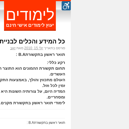
לימודים
יעוץ לימודים אישי חינם
כל המידע והכלים לבניית
פורסם בתאריך
יולי 15, 2010
מאת
זאב
תואר ראשון בתקשורתB.A :
רקע כללי:
תחום תקשורת ההמונים הוא התוצר ה
העשרים.
העולם מתכווץ והולך, באמצעות התק
זמין לכל וזול.
המדיה היום, על צורותיה השונות היא 
ומסחריים.
לימודי תואר ראשון בתקשורת מקנים
תואר ראשון בתקשורתB.A :