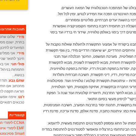
בולט של המהפכה הטכנולוגית של המאה העשרים.
ת האינטרנט הפכה את המידע לנגיש, זמין לכל וזול.
כזי בהשגת יעדים חברתיים, פוליטיים ומסחריים.
השכלה רב תחומית רחבה בתחומי הקומוניקציה ואפשרות
תגובות אחרונו
ם דרך בימוי באולפן טלוויזיה, שידור חי ברדיו ועד בימוי
מירי
: שלום שחם 
בחרת, ישנם מסלו
בט ביקורתי על אמצעי התקשורת ולהעלות שאלות נוקבות על
המיועדים לתיכון.
היחסים ההדדיים, יש שיאמרו הדדיים מידי, בין גופי תקשורת
מירי
: אני ממליצ
הפוליטית, מערכת המשפט, החינוך הכלכלה ועוד.תכני
חינוך לתואר שני 
 לתקשורת חזותית, מבוא לתקשורת לשונית, מבוא לתקשורת
פולי חגי
 יסודות בהפקת תוכנית רדיו, יסודות בהפקה טלוויזיונית,
התמחות בניהול מ
ה מדינית, רדיו, דיני תקשורת, חשיבה חברתית ותולדות
בנושא...
שחם גבע
: תודה
– עיתונאות/ תקשורת/ קולנוע / טלוויזיה ועוד. פסיכולוגיה
מהכתוב אם התעו
דעי החברה ובתקשורת, אתיקה מקצועית, חקר הטלוויזיה,
הוראה תקפה להו
 מבוא לחקר התרבות, תיאוריה קולנועית ועוד.שנה ג': הפקת
ז'נט
: איפה אפשר
ור" לניסיון מעשי בסיום התואר.
טכנאים רפואיים
מות בתקשורת, תחנות יסוד בתרבות המערב, חשיבה הומניסטית,
ות כמו: עיתונות כתובה, סדנת אולפן, סדנת עריכה, סדנת רדיו
קטגוריות
CCNA לימודי הכשרת אנשי
חסותו על החוג ומספק לסטודנטים התנסות מעשית, לדוגמא:
EMF לימודי איזון שדה אלקטרו-מגנטי
רכז הבינתחומי בהרצליה ומאפשר לסטודנטים להתנסות במדיה
Smart פסיכומטרי
מגמת העיתונאות הכתובה במכללת ספיר ובאוניברסיטת