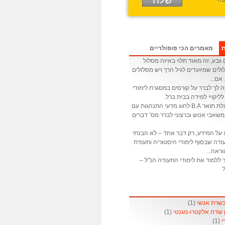
ת
מאמרים הכי פופולריים
גבע, זה מאוד תלוי באיזה מסלול
לים שמיועדים לגיל הרך ויש מסלולים
 אם...
ה לך לברר על קורסים במסגרת לימודי
לליקויי למידה בבית ברל.
: אני בעלת תואר B.A לחוג מדעי התנהגות עם
שאבי אנוש וברצוני לברר מס’ דברים
 על המידע, רק דבר אחד – לא הבנתי
דה שבסוף לימודי היסטוריה ותעודת
ראה...
 ללמוד את לימודי התעודה הנ"ל –
?
(1)
(1)
(1)