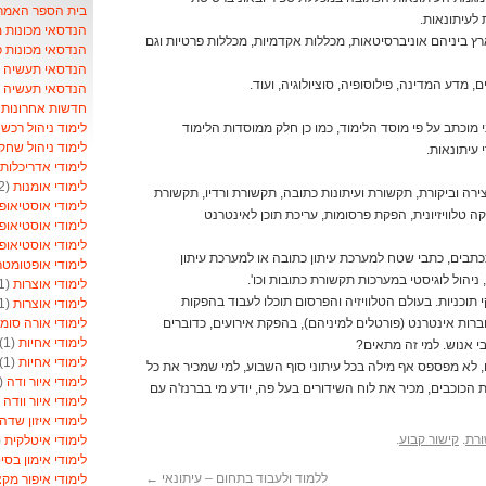
בית הספר האמריקאי- School
לעיתונאות.
הנדסאי מכונות 
ץ ביניהם אוניברסיטאות, מכללות אקדמיות, מכללות פרטיות וגם
הנדסאי מכונות 
הנדסאי תעשיה וני
, מדע המדינה, פילוסופיה, סוציולוגיה, ועוד.
הנדסאי תעשיה ונ
חדשות אחרונות ל
לימוד ניהול רכש
)
וכתב על פי מוסד הלימוד, כמו כן חלק ממוסדות הלימוד
לימוד ניהול שחק
עיתונאות.
לימודי אדריכלות
לימודי אומנות
(2)
רה וביקורת, תקשורת ועיתונות כתובה, תקשורת ורדיו, תקשורת
לימודי אוסטיאופ
פקה טלוויזיונית, הפקת פרסומות, עריכת תוכן לאינטרנט
לימודי אוסטיאופ
לימודי אוסטיאופ
תבים, כתבי שטח למערכת עיתון כתובה או למערכת עיתון
לימודי אופטומט
 ניהול לוגיסטי במערכות תקשורת כתובות וכו'.
לימודי אוצרות
(1)
י תוכניות. בעולם הטלוויזיה והפרסום תוכלו לעבוד בהפקות
לימודי אוצרות
(1)
לימודי אורה סומ
בחברות אינטרנט (פורטלים למיניהם), בהפקת אירועים, כדוברים
לימודי אחיות
(1)
 אנוש. למי זה מתאים?
לימודי אחיות
(1)
ם, לא מפספס אף מילה בכל עיתוני סוף השבוע, למי שמכיר את כל
לימודי איור ודה
(1)
 הכוכבים, מכיר את לוח השידורים בעל פה, יודע מי בברנז'ה עם
לימודי איור וודה
1)
לימודי איזון שדה
ורת
.
קישור קבוע
.
לימודי איטלקית
1)
לימודי אימון בסי
ללמוד ולעבוד בתחום – עיתונאי
←
לימודי איפור מקצ