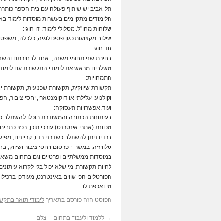
תל-אביב יש שיתוף פעולה עם בית הספר כותרת 
הלימודים מתקיימים בעשרות מוסדות לימוד באר
שלוחות מחו"ל. מסלולי לימוד: דו חוגי:
שילוב מקצועות כגון פסיכולוגיה, כלכלה, משפטים
חד חוגי:
בחירת שני תחומי משנה, אחד לבחירתם והשני מ
משלבים מראש את לימודי התקשורת עם לימודי 
התמחויות:
תקשורת שיווקית, תקשורת שכנועית, תקשורת יצי
וקולנוע: עלילתי או דוקומנטארי, יחסי ציבור, ה
ועוד.אפשרויות תעסוקה:
בעיתונות הכתובה והמשודרת תוכלו להשתלב ככ
מכוונת (אתרי אינטרנט) עורכי תוכן, רכזי כתבים,
ברדיו ניתן להשתלב כשדרני רדיו, קריינים, מפיק
טלוויזיה, במשרדי פרסום ויחסי ציבור ושיווק, 
במוסדות ממשלתיים ופרטיים וגם בתחום משאבי
לחיות תקשורת, מי שלא יכול בלי לקרוא עיתוני
הפורטלים הכי שווים באינטרנט, מעודכן ברכילות
מי ואכפת לו….
הפוסט הזה פורסם בתאריך
לימודי תואר בתקש
→
ללמוד ולעבוד בתחום – צלם