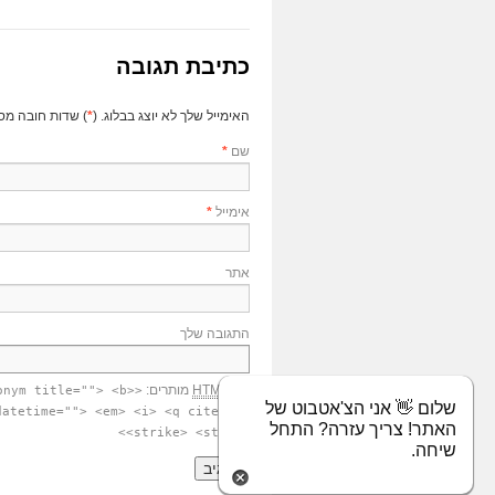
כתיבת תגובה
האימייל שלך לא יוצג בבלוג. (
*
) שדות חובה מס
שם
*
אימייל
*
אתר
התגובה שלך
תגי
HTML
מותרים:
onym title=""> <b>
שלום 👋 אני הצ'אטבוט של
datetime=""> <em> <i> <q cite="">
האתר! צריך עזרה? התחל
<strike> <strong>
שיחה.