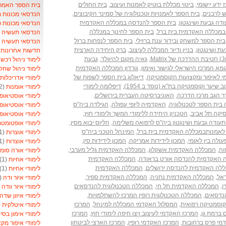
 ידע יישומי
,
ביטוי מכללת בוטיק לאמנות ועיצוב
,
בית החולים
בית הספר האמריקאי- School
 לרבנים
,
בית הספר לאמנויות וטכנולוגיה של סמינר הקיבוצים
,
הנדסאי מכונות 
דה גבעת ושינגטון
,
בית הספר להנדסה במכללה האקדמית
הנדסאי מכונות 
במכללה האקדמית בית ברל
,
בית הספר לחינוך במכללה
הנדסאי תעשיה וני
בית הספר למשחק ובידור ענת ברזילי
,
בית הספר לנפחות ברזל
הנדסאי תעשיה ונ
ת ושינגטון
,
בניין ודיור המכללה לעיצוב
,
ברק היחידה הארצית
חדשות אחרונות ל
,
גאיה מקום להיוולד
,
גבעת
לימוד ניהול רכש
)
ומא המרכז הישראלי לגישור ואימון
,
גורדון המכללה האקדמית
לימוד ניהול שחק
י לאיפור ומקצועות הקוסמטיקה
,
דיאלוג בית הספר לשפות של
לימודי אדריכלות
שיער וקוסמטיקה בת"א (נוסד ב 1954)
,
דיפלומה לימודי
לימודי אומנות
(2)
ך הגב מרכז הדרכה
,
האוניברסיטה העברית בירושלים
,
לימודי אוסטיאופ
בית הספר לטכנולוגיה
,
האקדמיה ליופי עפולה
,
הגילדה ביה"ס
לימודי אוסטיאופ
יקה תל אביב
,
הטכניון היחידה ללימודי המשך ולימודי חוץ
,
לימודי אוסטיאופ
 תעודה גבעת ושינגטון ביה"ס לרפואה משלימה
,
הליוס יבוא מסין
,
לימודי אופטומט
אמנותבמכללה האקדמית בית ברל
,
המינהל הטכני ביה"ס
לימודי אוצרות
(1)
עולה בין לאומי
,
המכון לידידות אמריקה
,
המכון לידידות סין
,
לימודי אוצרות
(1)
וה
,
המכללה האקדמית אשקלון
,
המכללה האקדמית גליל מערבי
,
לימודי אורה סומ
 האקדמית להנדסה אורט בראודה
,
המכללה האקדמית
לימודי אחיות
(1)
לה האקדמית להנדסה ירושלים
,
המכללה האקדמית
לימודי אחיות
(1)
אל
,
המכללה האקדמית נתניה
,
המכללה האקדמית ספיר
,
לימודי איור ודה
(1)
ן
,
המכללה האקדמית תל חי
,
המכללה הטכנולוגית להנדסאים
לימודי איור וודה
1)
הנדסאים
,
המכללה הטכנולוגית רופין המרכז להשתלמויות
,
לימודי איזון שדה
וסמטיקה רפואית
,
המסלול האקדמי המכללה למינהל
,
המרכז
לימודי איטלקית
1)
 ברמת גן
,
המרכז האקדמי לעיצוב ויצו חיפה לימודי חוץ
,
המרכז
לימודי אימון בסי
מי פרס ברחובות
,
המרכז האקדמי רופין
,
המרכז הארצי לביטחון
לימודי איפור מקצ