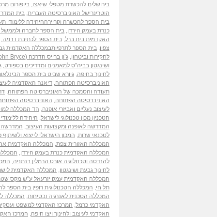
בירושלים להכשרת מטפלי שיאצו
,
ביופורום מרכז
הוטרינרישל האוניברסיטה העברית
,
בית המדרש
בית הספר להכשרה וקריירההיחידה ללימודי תעו
כנרת בעמק הירדן
,
בית הספר לחברה ולממשל 
האקדמית בית ברל
,
בית הספר לכתיבת דרמה
,
צפון
,
בית הספר לתרפיותבמכללה האקדמית גבע
לחקירות וביטחון
,
ג’ון ברייס הדרכה (John Bryce) חטיבת ההדרכה של Matrix
ושינגטון בביה"ס למאמנים ומדריכים בספורט
,
ג
לחינוך בחיפה
,
גיורא שביט בית הספר הבינלאומ
האוניברסיטה הפתוחה
,
דיאנה האקדמיה לעיצוב 
תעודה והסמכה של האוניברסיטה הפתוחה
,
דר
האוניברסיטה הפתוחה
,
האוניברסיטה הפתוחה 
לעיצוב נעליים ואביזרי אופנה
,
הד המכללה למוס
הטכניון מכון טכנולוגי לישראל
,
היחידה ללימודי
המדרשה לאופנה ומקצועות העיצוב
,
המדרשה ל
לטכנאי שרות
,
המכון הישראלי לייצוא ולשיתוף פ
המכללה האזורית צפת
,
המכללה האקדמית אח
המכללה האקדמית כנרת בעמק הירדן
,
המכללה
להנדסה וטכנולוגיה אורט הרמלין בנתניה
,
המכל
לחינוך גבעת ושינגטון
,
המכללה האקדמית לישר
המכללה האקדמית עמק יזרעאל ע"ש מקס שטר
תל חי
,
המכללה הטכנולוגית רופין בית הספר ל
המכללה הטכנית לאנרגיה ובטיחות
,
המכללה לק
האקדמי כרמל
,
המרכז האקדמי למשפט ועסקים
האקדמי לעיצוב ולחינוך ויצו חיפה
,
המרכז האקד