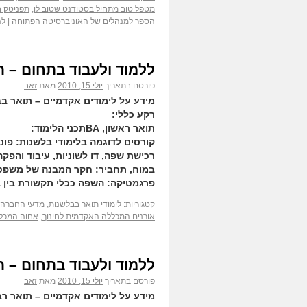
מטפל טוב מתחיל בסטודנט שטוב לו
,
תפניטק ב
הספר למנהלים של האוניברסיטה הפתוחה
|
לה
ללמוד ולעבוד בתחום – 
פורסם בתאריך
יולי 15, 2010
מאת
זאב
מידע על לימודים אקדמיים – תואר ב
רקע כללי:
תואר ראשון, BAתכני הלימוד:
קורסים לדוגמה בלימודי בלשנות: פונט
רכישת שפה, דו לשוניות, עיבוד והפקה
במוח, תחביר: חקר המבנה של משפטי
פרגמטיקה: השפה ככלי תקשורת בין 
קטגוריות:
לימודי תואר בבלשנות
,
מדעי החברה 
אורנים המכללה האקדמית לחינוך
,
אחוה המכלל
ללמוד ולעבוד בתחום – ת
פורסם בתאריך
יולי 15, 2010
מאת
זאב
מידע על לימודים אקדמיים – תואר ר