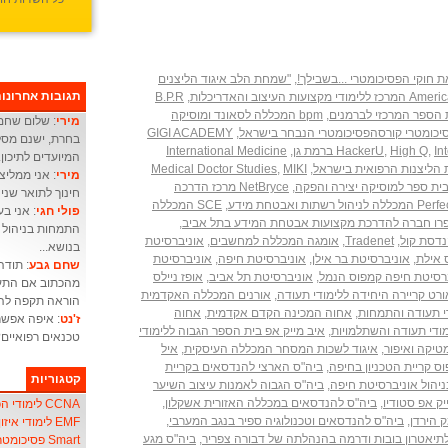
,
"שמחת הלב איגוד הליצנים
תגובות אחרונו
B.P.R
,
Americ
,
bpm המכללה לסאונד ומוסיקה
מירי
: שלום שחם 
GIGI ACADEMY
,
בחרת, ישנם מסלו
מת גן
,
High Q
,
HackerU
,
International Medicine
המיועדים לתיכון.
Medical Doctor Studies
,
MIKI
,
מירי
: אני ממליצ
,
NetBryce מרכז הדרכה
חינוך לתואר שני 
Perfe
,
SCE המכללה
פולי חגי
,
התמחות בניהול מ
,
Tradenet
,
אומגה המכללה למחשבים
,
אוניברסיטת
בנושא...
ס אילת
,
אוניברסיטת בר אילן
,
אוניברסיטת חיפה
,
אוניברסיטת
שחם גבע
: תודה
רסיטת חיפה קמפוס הנמל
,
אוניברסיטת תל אביב
,
אופז ניילס
מהכתוב אם התעו
ורט קריירה היחידה ללימודי תעודה
,
אורנים המכללה האקדמית
הוראה תקפה להו
י תעודה והתמחות
,
אחוה המכינה הקדם אקדמית
,
אחוה
ז'נט
: איפה אפשר
ודי תעודה והשתלמויות
,
איב מייק אפ בית הספר הגבוה ללימודי
טכנאים רפואיים
טיקה ואיפור
,
איגוד לשכות המסחר המכללה העיסקית
,
איל
ס קריית הטכניון בחיפה
,
ביה"ס הארצי להנדסאים בקריית
קטגוריות
ניהול אוניברסיטת חיפה
,
ביה"ס הגבוה לאמנות עיצוב השיער
ק אפ סטודיו
,
ביה"ס להנדסאים במכללה האזורית אשקלון
,
CCNA לימודי הכשרת אנשי
 הירדן
,
ביה"ס להנדסאים וטכנולוגיה ספיר בנגב המערבי
,
EMF לימודי איזון שדה אלקטרו-מגנטי
תיאטרון בובות ודרמה בהנהלתה של דבורה צפריר
,
ביה"ס מגע
Smart פסיכומטרי