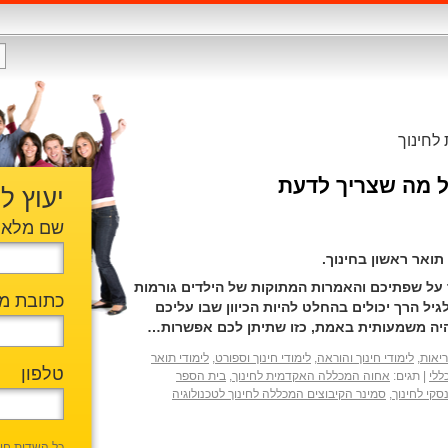
לחינוך
כל מה שצריך לדעת
יעוץ ל
שם מלא
ואר ראשון בחינוך.
 על שפתיכם והאמרות המתוקות של הילדים גורמות
כתובת מי
לגיל הרך יכולים בהחלט להיות הכיוון שבו עליכם
ה משמעותית באמת, כזו שתיתן לכם אפשרות…
ריאות
,
לימודי חינוך והוראה
,
לימודי חינוך וספורט
,
לימודי תואר
טלפון
ללי
|
תגים:
אחוה המכללה האקדמית לחינוך
,
בית הספר
סקי לחינוך
,
סמינר הקיבוצים המכללה לחינוך לטכנולוגיה
כל השדות חו