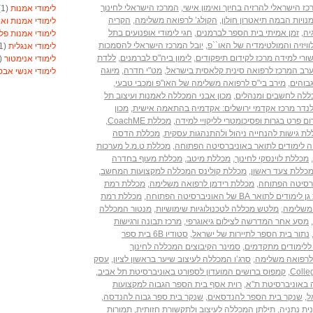
ז הישראלי להרזיה בחיוך ואימון אישי
,
המרכז הישראלי לחינוך
לימודי אמנות
(1)
נויות הבמה תיאטרון חולון
,
הקולג’ לרפואה משלימה
,
הקריה
לימודי אמנות ואו
יה
,
זמן אמיתי בית הספר לברמנים
,
חגי לימודי אופנועים בתל
לימודי אמנות פל
ויזיה והמולטימדיה של האו``פ
,
יובל המרכז הישראלי להסמכות
לימודי אנגלית
(1)
שורי למידה מרכז לקידום תיפקודים
,
לימון ביה"ס לברמנים
,
ללדת
לימודי אנימטור
(1)
רב המרכז לרפואה סינית קלאסית בישראל
,
מט"י חדרה
,
מיוגה
לימודי אנשי אב
בוהים
,
מירב בי"ס לרפואה משלימה של האו"פ ומכבי טבעי
,
לימודי אסטרולוג
ללה לחשבים ומנהלים
,
מכון אבני המכללה לאמנות ועיצוב תל
לימודי אסטרולוג
לנדר מרכז אקדמי ירושלים: אקדמיה בהתאמה אישית
,
מכון
לימודי אקטואריה
ום פרט בגרות ופסיכומטרי לליקויי למידה
,
מכללת CoachME
,
לימודי ארגונומיה
ת גישות להנחייה ניהול ולהתנהגות עסקית
,
מכללת הדסה
לימודי ארומתרפי
ה לימודים לתואר באוניברסיטה הפתוחה
,
מכללת ט.מ.ל מערכות
לימודי ארומתרפי
,
מכללת לוינסקי לחינוך
,
מכללת מיטב
,
מכללת מעוף בחדרה
לימודי בודקי פול
כללת צעד ראשון
,
מכללת קולינס המכללה למקצועות המחשב
,
לימודי בטחון
(1)
ברסיטה הפתוחה
,
מכללת רידמן לרפואה משלימה
,
מכללת רמת
לימודי בילוש
(1)
 לתואר BA של האוניברסיטה הפתוחה
,
מכללת רמת
לימודי בימוי
(1)
 משלימה
,
מלטש מכללה לטכנולוגיות שימושיות
,
מנטור המכללה
לימודי בימוי
(1)
,
מסע אחר המדרשה לצילום גיאוגרפי
,
מרכז תבונה ורגישות
לימודי בנאות
(1)
נתור בית הספר לתיירות של ישראל
,
סטודיו 6B בית ספר
לימודי בניית ציפו
ללימודים מתקדמים
,
סמינר הקיבוצים המכללה לחינוך
לימודי בקרים מת
 לרפואה משלימה
,
סרג’ו המכללה לעיצוב שיער בראשון לציון
,
עסק
לימודי ברוקר וני
,
קמפוס ברושים המועדון לספורט באוניברסיטת תל אביב
,
לימודי ברמנים ויי
 באוניברסיטת ת"א
,
רוית אסף בית הספר הגבוה למקצועות
לימודי גישור
(1)
ל
,
שנקר בית הספר להנדסאים
,
שנקר בית ספר גבוה להנדסה
,
לימודי גנטיקאי קל
נית נתניה
,
תילתן המכללה לעיצוב ולתקשורת חזותית
,
תמורות
לימודי גננות
(1)