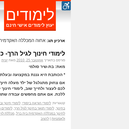
לימודים
יעוץ לימודים אישי חינם
אחוה המכללה האקדמית 
ארכיון תג:
לימודי חינוך לגיל הרך- 
פורסם בתאריך
אוקטובר 25, 2010
מאת
יונית
מאת: בת-שיר סולמי
* הכותבת היא גננת במקצועה ובעלת ת
אם צחוק מתגלגל של ילד מעלה חיוך
לכם לעצור ולחייך שוב, לימודי חינוך 
ללכת. אם אתם מחפשים עבודה שתהי
קטגוריות:
לימודי הוראה ביסודי
,
לימודי חינוך וב
בחינוך
,
לימודי תואר בחינוך לגיל הרך
,
לימודים כ
לחינוך במכללה האקדמית בית ברל
,
מכללת לוינ
ולאמנויות
|
להגיב