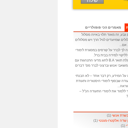
ת
מאמרים הכי פופולריים
גבע, זה מאוד תלוי באיזה מסלול
לים שמיועדים לגיל הרך ויש מסלולים
 אם...
ה לך לברר על קורסים במסגרת לימודי
לליקויי למידה בבית ברל.
: אני בעלת תואר B.A לחוג מדעי התנהגות עם
שאבי אנוש וברצוני לברר מס’ דברים
 על המידע, רק דבר אחד – לא הבנתי
דה שבסוף לימודי היסטוריה ותעודת
ראה...
 ללמוד את לימודי התעודה הנ"ל –
?
(1)
(1)
(1)