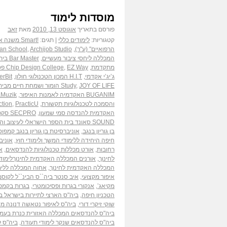
מוסדות לימוד
פורסם בתאריך
אוגוסט 13, 2010
מאת
זאב
קטגוריות:
לימודים כללי
|
תגים:
!Smart משנה את חוקי הפסיכומטרי ...בשבילך!
הרפואיים" (ע"ר)
,
Archijob Studio המרכז ללימודי מקצועות העיצוב והאדריכלות
,
an School
המכללה ליחסי ציבור מעשיים
,
Bar Master בית הספר המרכזי לברמנים
מתקדמת
,
EZ Way פסיכומטרי קורסהפסיכומטרי הנבחר בישראל
,
Chip Design College
ג’יג’י אקדמי
,
H.I.T המכון הטכנולוגי חולון
,
InterBit בר
JOY OF LIFE הומור ושמחת חיים מבית הליצנות הרפואית בישראל
,
Study
BUGANIM האקדמיה לאמנות האיפור
,
Muzikבית ספר למוסיקה יצירה והפקה
והסמכה לטכנולוגיות תקשורת
,
PracticU המכללה לניהול רשתות ואבטחת מידע
,
ction
האקדמית להנדסה סמי שמעון
,
SECPRO סקפרו חברה להדרכת מקצועות אבטחת המידע בתל אביב
SOUND סאונד בית הספר הישראלי לעיצוב והנדסת קול
בן גוריון בנגב
,
אוניברסיטת בן גוריון בנגב קמפו
חיפה היחידה ללימודי המשך ולימודי חוץ
,
אוניב
רחובות
,
אורט מכללות טכנולוגיות להנדסאים
,
א
לחינוך
,
אורנים המכללה האקדמית לחינוךלימוד
המכללה האקדמית לחינוך
,
אחוה המכללה ללימ
איפור מקצועי
,
איב סנטר ביה``ס הבינ``ל לקוסמ
מקיאג’
,
אנקורי בגרות ופסיכומטרי
,
בגרות בקמפו
הטכניון חיפה
,
ביה"ס הארצי לתיירות בישראל ב
שוקי זיקרי דורי
,
ביה"ס לאיפור נטאשה דנונה מיי
ביה"ס להנדסאים המכללה האזורית כנרת בעמק
ביה"ס להנדסאים שנקר לימודי תעודה
,
ביה"ס ל