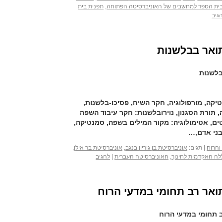
ית הספר למחשבים של האוניברסיטה הפתוחה
,
תפנית בית
לימודי גרפולוגיה
)
גיב
לימודי גרפולוגיה
)
לימודי גרפיקה 
לימודי דיילות
(1)
לימודי דיקור סינ
תואר בבלשנות
לימודי דיקור סינ
לימודי דיקור קורא
לימודי דיקור קורא
בלשנות
לימודי דפוס
(1)
לימודי הדרכת הרי
לימודי הדרכת טי
יקה, מורפולוגיה, חקר השיח, פסיכו-בלשנות,
לימודי הדרכת כו
, תורת הסגנון, נוירובלשנות: חקר עיבוד השפה
לימודי הדרכת פי
ם, אטימולוגיה: מקור המילים בשפה, סמנטיקה,
לימודי הומאופתי
לימודי הומאופתי
בני אדם,…
לימודי הוראה ביס
והרוח
|
תגים:
אוניברסיטת בן גוריון בנגב
,
אוניברסיטת בר אילן
,
לימודי הוראה בתי
ה האקדמית לחינוך
,
האוניברסיטה העברית
|
להגיב
לימודי הוראת הח
לימודי הוראת ריי
לימודי הידרותרפ
לימודי הילינג
(2)
ואר רב תחומי במדעי הרוח
לימודי הילינג
(2)
לימודי הכשרת די
לימודי הכשרת מ
ב תחומי במדעי הרוח
לימודי הכשרת מורים