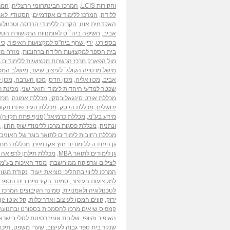
וחקירות LCIS
,
המרכז הבינתחומי הרצליה
,
המרכ
ללידה
,
המרכז ללימודים אקדמיים
,
הסטודיו לאמ
האקדמית אונו
,
הקריה ללימודי הנדסה וטכנולוג
אביב
,
חשיפה ביה``ס לאומנויות התקשורת הטלו
בספורט
,
ירין שחף ביה"ס למקצועות האיפור
,
כי
בית הספר למקצועות הלידה ברחובות
,
מזרח מע
מול הפארק מרכז הכשרות מקצועיות ללימודים ג
מישל מרסייה הקולג` לעיצוב שיער
,
מישלב המכ
אביב
,
מכון אליה
,
מכון הדס
,
מכון הערבה
,
מכון 
שכטר למדעי היהדות לימודי תואר שני
,
מכינת ר
מכללת אורט סינגאלובסקי
,
מכללת אמונה
,
מכלל
ירושלים
,
מכללת הי טק
,
מכללת העיר פתח תקוו
מידע בע"מ
,
מכללת כרמיאל (סניף פתח תקווה)
ונתניה
,
מכללת פסגות מרכז ללימודי שוק ההון
,
מ
מכללת רחובות לימודים לתואר בוגר של האוני
גן היחידה ללימודים חוץ אקדמיים
,
מכללת רמת גן לימודים
גן לימודים לתואר MBA
,
מכללת תילתן לרפואה
לצילום וגרפיקה ממוחשבת
,
מסד האיכות בע"מ
המרכז לליווי בתהליכי מציאת ייעוד
,
נקודת מגוז
,
למקצועות העיצוב
,
סמינר הקיבוצים בית הספר 
לטכנולוגיה ולאמנויות
,
סמינר הקיבוצים המרכז
ירוק
,
קווים המכון לעיצוב ואדריכלות
,
קל אוטו College
קמפוס שיאים מרכז להסמכות בספורט ובתנועה
האיפור והיופי
,
שלוחת אוניברסיטת לסלי בישרא
שנקר בית ספר גבוה לעיצוב
,
שערי משפט
,
תיכו